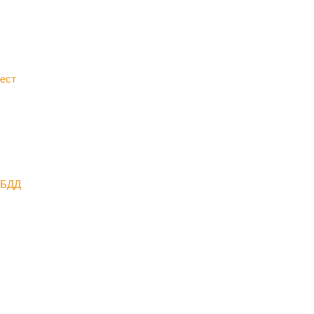
ест
ИБДД