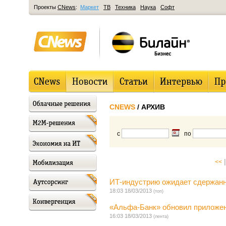
Проекты
CNews
:
Маркет
ТВ
Техника
Наука
Софт
CNEWS
/ АРХИВ
с
по
|
<<
ИТ-индустрию ожидает сдержан
18:03 18/03/2013
(топ)
«Альфа-Банк» обновил приложени
16:03 18/03/2013
(лента)