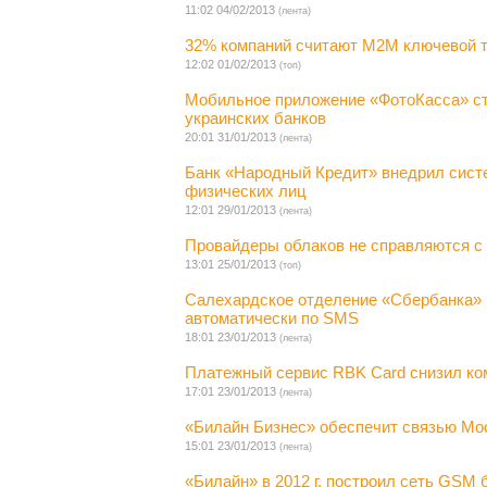
11:02 04/02/2013
(лента)
32% компаний считают М2М ключевой т
12:02 01/02/2013
(топ)
Мобильное приложение «ФотоКасса» ст
украинских банков
20:01 31/01/2013
(лента)
Банк «Народный Кредит» внедрил систе
физических лиц
12:01 29/01/2013
(лента)
Провайдеры облаков не справляются с
13:01 25/01/2013
(топ)
Салехардское отделение «Сбербанка» 
автоматически по SMS
18:01 23/01/2013
(лента)
Платежный сервис RBK Card снизил к
17:01 23/01/2013
(лента)
«Билайн Бизнес» обеспечит связью Мо
15:01 23/01/2013
(лента)
«Билайн» в 2012 г. построил сеть GSM 