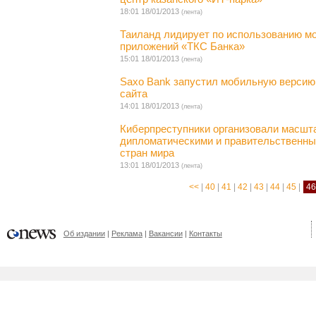
18:01 18/01/2013
(лента)
Таиланд лидирует по использованию м
приложений «ТКС Банка»
15:01 18/01/2013
(лента)
Saxo Bank запустил мобильную версию 
сайта
14:01 18/01/2013
(лента)
Киберпреступники организовали масшт
дипломатическими и правительственны
стран мира
13:01 18/01/2013
(лента)
<<
|
40
|
41
|
42
|
43
|
44
|
45
|
4
Об издании
Реклама
Вакансии
Контакты