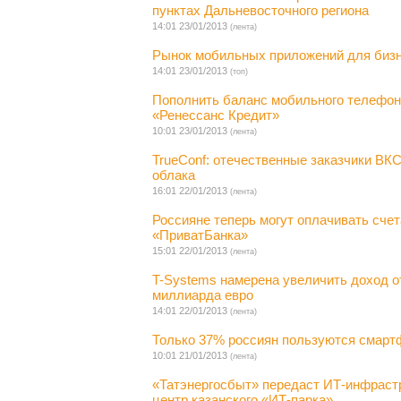
пунктах Дальневосточного региона
14:01 23/01/2013
(лента)
Рынок мобильных приложений для бизне
14:01 23/01/2013
(топ)
Пополнить баланс мобильного телефона
«Ренессанс Кредит»
10:01 23/01/2013
(лента)
TrueConf: отечественные заказчики ВКС
облака
16:01 22/01/2013
(лента)
Россияне теперь могут оплачивать сче
«ПриватБанка»
15:01 22/01/2013
(лента)
T-Systems намерена увеличить доход о
миллиарда евро
14:01 22/01/2013
(лента)
Только 37% россиян пользуются смар
10:01 21/01/2013
(лента)
«Татэнергосбыт» передаст ИТ-инфрастр
центр казанского «ИТ-парка»