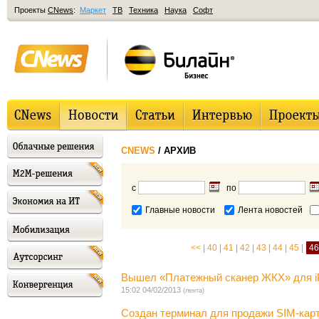
Проекты
CNews
:
Маркет
ТВ
Техника
Наука
Софт
CNEWS
/ АРХИВ
с
по
Главные новости
Лента новостей
<<
|
40
|
41
|
42
|
43
|
44
|
45
|
4
Вышел «Платежный сканер ЖКХ» для i
15:02 04/02/2013
(лента)
Создан терминал для продажи SIM-кар