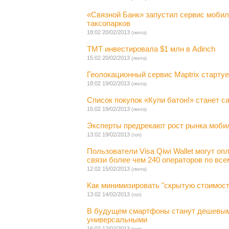
«Связной Банк» запустил сервис мобил
таксопарков
18:02 20/02/2013
(лента)
TMT инвестировала $1 млн в Adinch
15:02 20/02/2013
(лента)
Геолокационный сервис Maptrix старту
18:02 19/02/2013
(лента)
Список покупок «Купи батон!» станет 
15:02 19/02/2013
(лента)
Эксперты предрекают рост рынка моби
13:02 19/02/2013
(топ)
Пользователи Visa Qiwi Wallet могут о
связи более чем 240 операторов по все
12:02 15/02/2013
(лента)
Как минимизировать "скрытую стоимост
13:02 14/02/2013
(топ)
В будущем смартфоны станут дешевыми
универсальными
16:02 12/02/2013