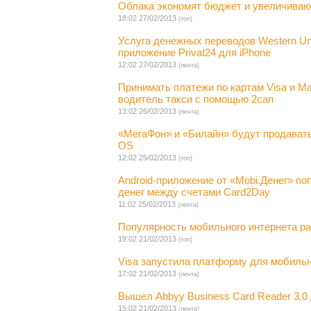
Облака экономят бюджет и увеличива
18:02 27/02/2013
(топ)
Услуга денежных переводов Western Un
приложение Privat24 для iPhone
12:02 27/02/2013
(лента)
Принимать платежи по картам Visa и M
водитель такси с помощью 2can
13:02 26/02/2013
(лента)
«МегаФон» и «Билайн» будут продавать
OS
12:02 25/02/2013
(топ)
Android-приложение от «Mobi.Денег» п
денег между счетами Card2Day
11:02 25/02/2013
(лента)
Популярность мобильного интернета ра
19:02 21/02/2013
(топ)
Visa запустила платформу для мобиль
17:02 21/02/2013
(лента)
Вышел Abbyy Business Card Reader 3.0 
15:02 21/02/2013
(лента)