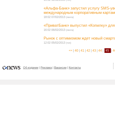
(топ)
«Альфа-Банк» запустил услугу SMS-ув
международным корпоративным картам
18:02 07/02/2013
(лента)
«ПриватБанк» выпустил «Копилку» для 
16:02 06/02/2013
(лента)
Рынок с оптимизмом ждет новый смартф
12:02 05/02/2013
(топ)
<<
|
40
|
41
|
42
|
43
|
44
|
45
|
4
Об издании
Реклама
Вакансии
Контакты