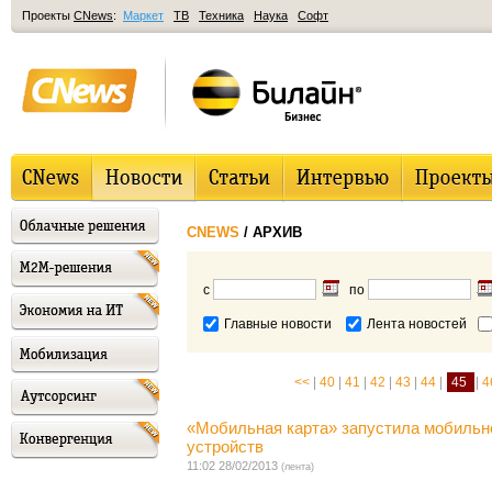
Проекты
CNews
:
Маркет
ТВ
Техника
Наука
Софт
CNEWS
/ АРХИВ
с
по
Главные новости
Лента новостей
<<
|
40
|
41
|
42
|
43
|
44
|
45
|
4
«Мобильная карта» запустила мобильно
устройств
11:02 28/02/2013
(лента)