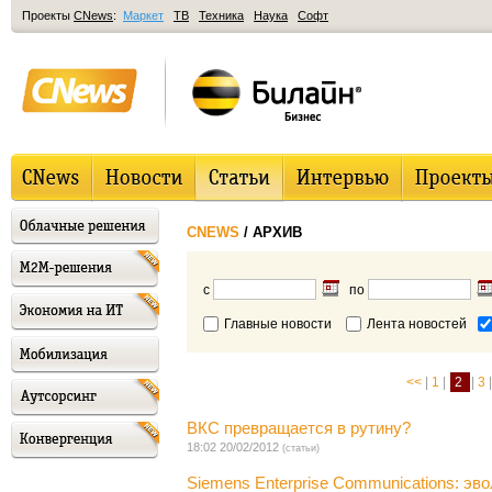
Проекты
CNews
:
Маркет
ТВ
Техника
Наука
Софт
CNEWS
/ АРХИВ
с
по
Главные новости
Лента новостей
<<
|
1
|
2
|
3
|
ВКС превращается в рутину?
18:02 20/02/2012
(статьи)
Siemens Enterprise Communications: э