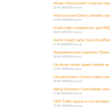
«Корус Консалтинг» получил сви
13:05 19/05/2014
(лента)
«КонсультантПлюс» обновил прил
13:05 19/05/2014
(лента)
«Сайтсофт» разработал для МВ
20:05 16/05/2014
(лента)
Game Insight запустила CloudRai
17:05 16/05/2014
(лента)
Экономическая стратегия «Транс
15:05 15/05/2014
(лента)
Facebook начал прием заявок на 
13:05 15/05/2014
(лента)
«Альфа-Банк» и Enaza запустили
18:05 14/05/2014
(лента)
Abbyy Business Card Reader обе
17:05 14/05/2014
(лента)
SMS Traffic вошла в состав Interv
17:05 14/05/2014
(лента)