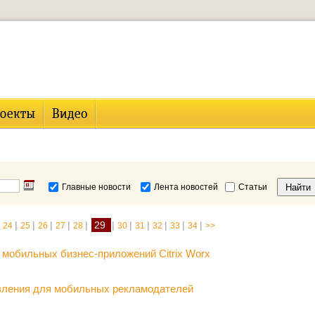
Главные новости
Лента новостей
Статьи
|
|
|
|
|
29
|
|
|
|
|
|
24
25
26
27
28
30
31
32
33
34
>>
е мобильных бизнес-приложений Citrix Worx
овления для мобильных рекламодателей