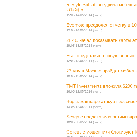
R-Style Softlab внедрила мобил
«Лайф»
15:05 14/05/2014
(лента)
Evernote преодолел отметку в 1
12:05 14/05/2014
(лента)
2ГИС начал показывать карты эт
19:05 13/05/2014
(лента)
Eset представила новую версию 
12:05 13/05/2014
(лента)
23 мая в Москве пройдет мобил
10:05 13/05/2014
(лента)
ТМТ Investments вложила $200 ты
16:05 12/05/2014
(лента)
Червь Samsapo атакует российск
13:05 12/05/2014
(лента)
Seagate представила оптимизиро
18:05 06/05/2014
(лента)
Сетевые мошенники блокируют i