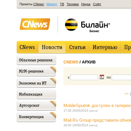
Проекты
CNews
:
Маркет
ТВ
Техника
Наука
Софт
CNEWS
/ АРХИВ
с
по
|
<<
MobileSputnik доступен в галере
17:05 20/05/2014
(лента)
Mail.Ru Group представила обн
18:05 19/05/2014
(лента)