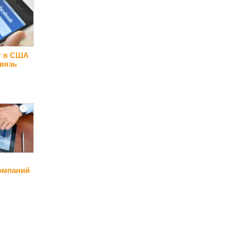
т в США
вязь
омпаний