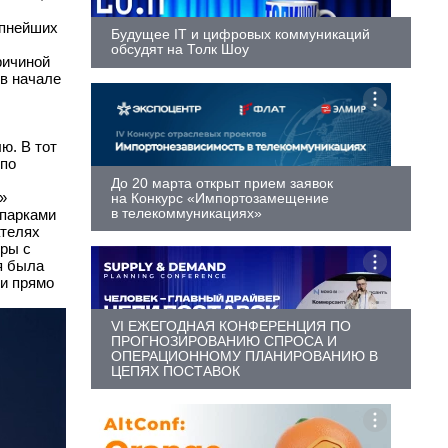
упнейших
Будущее IT и цифровых коммуникаций
обсудят на Толк Шоу
ричиной
в начале
ю. В тот
 по
До 20 марта открыт прием заявок
»
на Конкурс «Импортозамещение
в телекоммуникациях»
опарками
ателях
еры с
я была
 и прямо
VI ЕЖЕГОДНАЯ КОНФЕРЕНЦИЯ ПО
ПРОГНОЗИРОВАНИЮ СПРОСА И
ОПЕРАЦИОННОМУ ПЛАНИРОВАНИЮ В
ЦЕПЯХ ПОСТАВОК