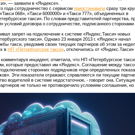
и», — заявили в «Яндексе».
го года сотрудничество с сервисом
приостановили
сразу три кр
«Такси 068», «Такси 6000000» и «Такси 777», объединенных в
тербургское такси». По словам представителей партнерства, п
 условий договора о сотрудничестве, подписанного сторонами 
ривал запрет на подключение к системе «Яндекс.Такси» новых
ербургского такси». Однако 23 января 2013 г. «Яндекс» начал
жбы такси, уведомив своих текущих партнеров об этом за недел
их в
НП «Петербургское такси»
, отключились от «Яндекс.Такси»
 комментируя инцидент, отметила, что НП «Петербургское такси
ми, которые предоставил им «Яндекс». Соглашение между такс
подключение сторонних подрядчиков «при определенных показ
рков». Эти показатели отражают, справляются ли текущие партн
тво водителей в системе недостаточное, - говорит она. Ситуаци
партнеров не только не противоречило условиям соглашения, но