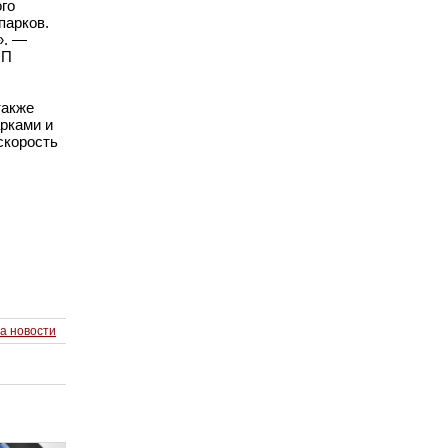
го
парков.
». —
НП
также
арками и
скорость
а новости