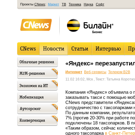
Проекты
CNews
:
Маркет
ТВ
Техника
Наука
Софт
«Яндекс» перезапустил
Интернет
Веб-сервисы
Телеком B2B
11.02 16:02, Мск
, Текст: Татьяна Коротк
Компания «Яндекс» объявила о п
заказывать такси с помощью моб
CNews представители «Яндекса»
сотрудничество с таксопарками 
По данным компании, результато
7% (против 20-30% при работе п
подключены 18 таксопарков. В п
«Таким образом, сейчас количест
одного таксопарка
в Санкт-Петер