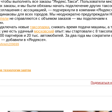
чтобы выполнять все заказы “Яндекс.Такси”. Пользователи мно
их заказы, и мы были обязаны начать подключение других таксо
соглашения с ассоциацией, — подчеркнули в компании «Яндекс
одинаковы для всех городов. Мы неоднократно предупреждали 
ители
не справляются с объемом заказов — мы подключаем к
и».
подключать новые
таксопарки
, снижать время подачи машины, а 
с уже есть удачный
московский
опыт: мы стартовали с 8 таксоп
200 партнёров и 20 тыс. автомобилей. За два года мы сократили 
, — добавили в «Яндексе».
u/link/n209699
е технологии завтра
Подписаться н