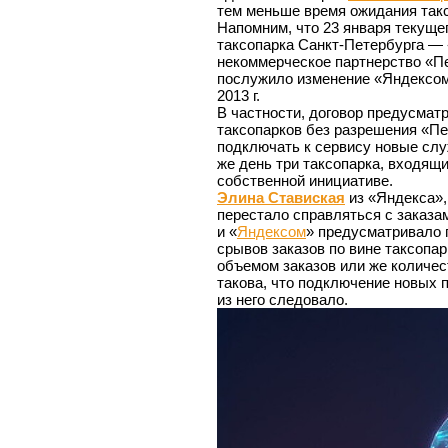
тем меньше время ожидания такс
Напомним, что 23 января текуще
таксопарка Санкт-Петербурга — 
некоммерческое партнерство «Пе
послужило изменение «Яндексом»
2013 г.
В частности, договор предусмат
таксопарков без разрешения «Пет
подключать к сервису новые слу
же день три таксопарка, входящ
собственной инициативе.
Элина Ставиская
из «Яндекса»,
перестало справляться с заказа
и «
Яндексом
» предусматривало 
срывов заказов по вине таксопа
объемом заказов или же количес
такова, что подключение новых 
из него следовало.