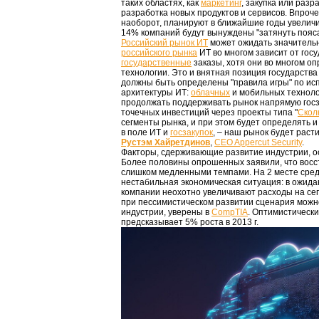
таких областях, как
маркетинг
, закупка или разр
разработка новых продуктов и сервисов. Впроче
наоборот, планируют в ближайшие годы увеличит
14% компаний будут вынуждены "затянуть пояса"
Российский рынок ИТ
может ожидать значительн
российского рынка
ИТ во многом зависит от гос
государственные
заказы, хотя они во многом о
технологии. Это и внятная позиция государства
должны быть определены "правила игры" по и
архитектуры ИТ:
облачных
и мобильных технолог
продолжать поддерживать рынок напрямую госз
точечных инвестиций через проекты типа "
Скол
сегменты рынка, и при этом будет определять 
в поле ИТ и
госзакупок
, – наш рынок будет раст
Рустэм Хайретдинов
,
CEO Appercut Security
.
Факторы, сдерживающие развитие индустрии, оста
Более половины опрошенных заявили, что восс
слишком медленными темпами. На 2 месте сре
нестабильная экономическая ситуация: в ожид
компании неохотно увеличивают расходы на се
при пессимистическом развитии сценария можн
индустрии, уверены в
CompTIA
. Оптимистически
предсказывает 5% роста в 2013 г.