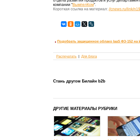
отдела развития продуктов и услуг департамен
компании "
ВымпелКом
".
Короткая ссылка на материал:
//cnews.ru/link/n
Подобрать защищенное облако IaaS ФЗ-152 на
Распечатать
Для блога
Стань другом Билайн b2b
ДРУГИЕ МАТЕРИАЛЫ РУБРИКИ