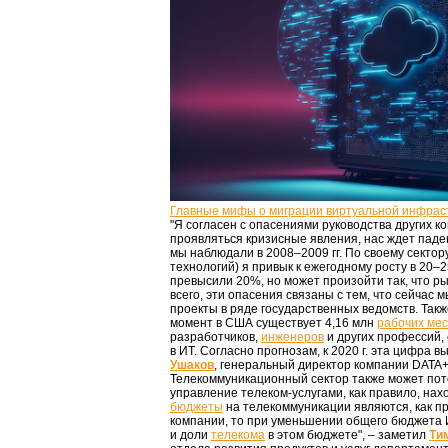
Главные мифы о миграции виртуальной инфрас
"Я согласен с опасениями руководства других к
проявляться кризисные явления, нас ждет паде
мы наблюдали в 2008–2009 гг. По своему секто
технологий) я привык к ежегодному росту в 20–
превысили 20%, но может произойти так, что ры
всего, эти опасения связаны с тем, что сейчас
проекты в ряде государственных ведомств. Так
момент в США существует 4,16 млн
рабочих мес
разработчиков,
инженеров
и других профессий,
в ИТ. Согласно прогнозам, к 2020 г. эта цифра 
Ушаков
, генеральный директор компании DATA+
Телекоммуникационный сектор также может поте
управление телеком-услугами, как правило, нах
бюджеты
на телекоммуникации являются, как п
компании, то при уменьшении общего бюджета 
и доли
телекома
в этом бюджете", – заметил
Ти