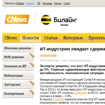
Проекты
CNews
:
Маркет
ТВ
Техника
Наука
Софт
ИТ-индустрию ожидает сдерж
Телеком B2B
18.03 18:03, Мск
, Текст: Евгений Смирнов
Эксперты уверены, что рост ИТ-индустрии
до 5%. Главным сдерживающим фактором 
нестабильность экономической ситуации.
Международная ИТ-ассоциация CompTIA проан
состояние ИТ-индустрии и сделала несколько п
Согласно оценкам CompTIA, ИТ в будущем ожид
Так, в 2013 г. по всему миру рост ИТ-индустрии
станет США: ИТ-отрасль
в Америке
в 2013 г. пр
сколько и в мире – 2,9%.
В опросе
CompITA
приняли участие 518 ИТ-комп
опрошенных заявили, что не планируют увелич