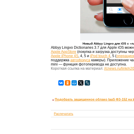
Новый Abbyy Lingvo для iOS с «
Abbyy Lingvo Dictionaries 3.7 для Apple iOS мо
Apple AppStore
(покупка и загрузка доступны че
Apple iPhone 4S
, 4, 5 и
iPod touch 4
, 5 (
операцио
поддержка
автофокуса
камеры). Приложение ча
mini — функция фотоперевода не доступна.
Короткая ссылка на материал:
//cnews.ru/link/n
Подобрать защищенное облако IaaS ФЗ-152 на
Распечатать