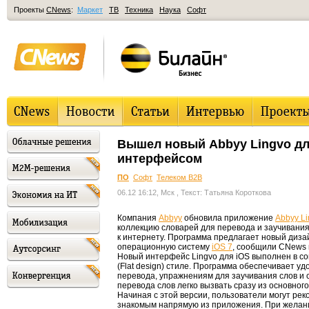
Проекты
CNews
:
Маркет
ТВ
Техника
Наука
Софт
Вышел новый Abbyy Lingvo дл
интерфейсом
ПО
Софт
Телеком B2B
06.12 16:12, Мск
, Текст: Татьяна Короткова
Компания
Abbyy
обновила приложение
Abbyy L
коллекцию словарей для перевода и заучивани
к интернету. Программа предлагает новый диз
операционную систему
iOS 7
, сообщили CNews 
Новый интерфейс Lingvo для iOS выполнен в с
(Flat design) стиле. Программа обеспечивает у
перевода, упражнениям для заучивания слов и 
перевода слов легко вызвать сразу из основног
Начиная с этой версии, пользователи могут рек
знакомым напрямую из приложения. При желани