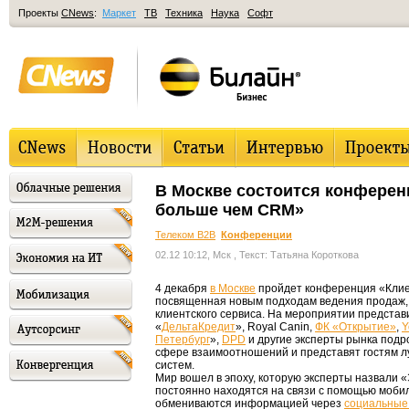
Проекты
CNews
:
Маркет
ТВ
Техника
Наука
Софт
В Москве состоится конферен
больше чем CRM»
Телеком B2B
Конференции
02.12 10:12, Мск
, Текст: Татьяна Короткова
4 декабря
в Москве
пройдет конференция «Клие
посвященная новым подходам ведения продаж,
клиентского сервиса. На мероприятии предста
«
ДельтаКредит
», Royal Canin,
ФК «Открытие»
,
Y
Петербург
»,
DPD
и другие эксперты рынка подр
сфере взаимоотношений и представят гостям л
систем.
Мир вошел в эпоху, которую эксперты назвали 
постоянно находятся на связи с помощью мобил
обмениваются информацией через
социальные