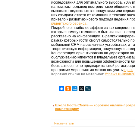
исследования для оптимального выбора. 70% в
на том, как продавец построил свое общение с
выражают недовольство продуктами или сервис
них ожидают ответа от компании в течение часа
привело к развитию нового подхода ведения пр
клиентского сервиса
.
Подробно о наиболее эффективных современны
которые помогут компаниям быть на шаг вперед
рассказано на конференции. В рамках конферен
рамках которых гости смогут самостоятельно п
мобильной CRM на различных устройствах, а т
теоретическую информацию, полученную на ме
Конференция ориентирована на директоров по 
обслуживанию клиентов и владельцев организа
возможности для повышения эффективности би
бесплатное, но по предварительной регистрац
программе мероприятия можно получить
здесь
.
Короткая ссылка на материал:
//cnews.ru/link/n
Школа Роста CNews — короткие онлайн-прогр
компетенциям
Распечатать