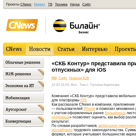
Проекты
CNews
:
Маркет
ТВ
Техника
Наука
Софт
«СКБ Контур» представила пр
отпускных» для iOS
ПО
Софт
Телеком B2B
22.03 15:03, Мск
, Текст: Татьяна Короткова
Компания «СКБ Контур» представила мобильно
для платформы
iOS
.
Как рассказали CNews в компании, приложение
— пользователей
iPhone
и помогает мгновенно 
с учетом оформленных ранее
больничных
листо
отпускных
» позволяет оценить, как выбор разл
результат.
По словам разработчиков,
мобильное приложен
российского
трудового законодательства. Сумм
формул, которые учитывают большинство вариа