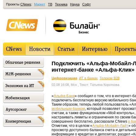
Проекты
CNews
:
Маркет
ТВ
Техника
Наука
Софт
Подключить «Альфа-Мобайл-Л
интернет-банке «Альфа-Клик»
Цифровизация
ИТ в банках
Телеком B2B
02.08 16:08, Мск
, Текст: Татьяна Короткова
«
Альфа-Банк
» сообщил о том, что в интернет-б
подключить бесплатную версию мобильного ба
Таким образом, теперь любой пользователь «А
мобильным банком
, который позволяет просмат
счетам, а также функционалом «Мой контроль»,
настраивать лимиты и ограничения по своим ба
совершенно бесплатно, рассказали CNews
в ба
Отметим, что в целом «
Альфа-Мобайл-Лайт
» о
просмотр доступного баланса счета и детально
информации о кредитах и депозитах; раздел «К