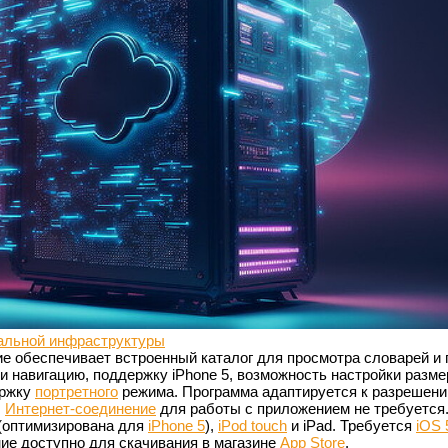
альной инфраструктуры
е обеспечивает встроенный каталог для просмотра словарей и 
и навигацию, поддержку iPhone 5, возможность настройки разме
ержку
портретного
режима. Программа адаптируется к разрешен
.
Интернет-соединение
для работы с приложением не требуется
 (оптимизирована для
iPhone 5
),
iPod touch
и iPad. Требуется
iOS 
ие доступно для скачивания в магазине
App Store
.