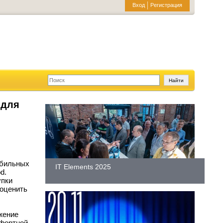
Вход
Регистрация
 для
обильных
IT Elements 2025
d.
упки
 оценить
жение
мфортной