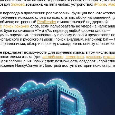
ловаря
Slovoed
возможна на пяти любых устройствах
iPhone
,
iPa
и перевода в приложении реализованы: функция полнотекстовог
ребления искомого слова во всех статьях обоих направлений, г
 обмена; встроенный
PenReader
с многоязычной поддержкой
а
;
поиск похожих
слов, если пользователь не уверен в написани
ых букв на символы «*» и «?»; перевод любой формы слова —
дуль определит первоначальную форму слова и предоставит п
испанского и русского языков); поиск анаграмм, например bat — t
аправлениями; обзор и переход к соседним по списку словам из
е предлагает возможности для изучения языка, в том числе: пр
 носителями языка (для
английского
,
немецкого
,
русского
,
италья
ст для запоминания новых слов; возможность создавать свой спи
ложение HandyConverter; быстрый доступ к истории поиска прям