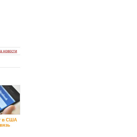
а новости
т в США
вязь