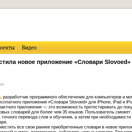
устила новое приложение «Словари Slovoed»
ова
p
, разработчик программного обеспечения для компьютеров и м
сплатного приложения «Словари Slovoed» для iPhone, iPad и iPo
пактного приложения — это возможность протестировать до пок
овых словарей для более чем 35 языков. Пользователь сможет
 точного перевода слов и обучения, а затем при необходимости
аря.
местить все свои раннее приобретенные словари в новое прило
влений и иметь возможность добавлять новые словари. Для ко