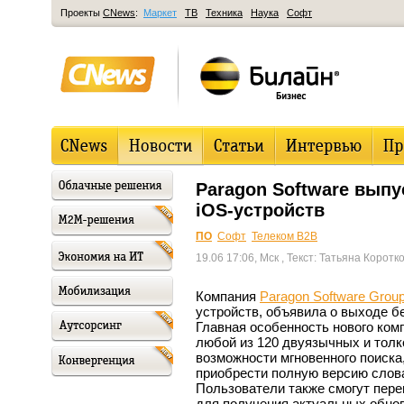
Проекты
CNews
:
Маркет
ТВ
Техника
Наука
Софт
Paragon Software вып
iOS-устройств
ПО
Софт
Телеком B2B
19.06 17:06, Мск
, Текст: Татьяна Коротк
Компания
Paragon Software Grou
устройств, объявила о выходе бе
Главная особенность нового ком
любой из 120 двуязычных и толк
возможности мгновенного поиска,
приобрести полную версию слов
Пользователи также смогут пере
для получения актуальных обно