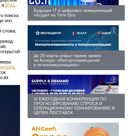
d
и
iPod
,
Будущее IT и цифровых коммуникаций
обсудят на Толк Шоу
о поиска
де оно
и слова;
еревод
ab;
 открытой
До 20 марта открыт прием заявок
на Конкурс «Импортозамещение
имеры
в телекоммуникациях»
нского
,
сок
о из
VI ЕЖЕГОДНАЯ КОНФЕРЕНЦИЯ ПО
ПРОГНОЗИРОВАНИЮ СПРОСА И
ОПЕРАЦИОННОМУ ПЛАНИРОВАНИЮ В
ЦЕПЯХ ПОСТАВОК