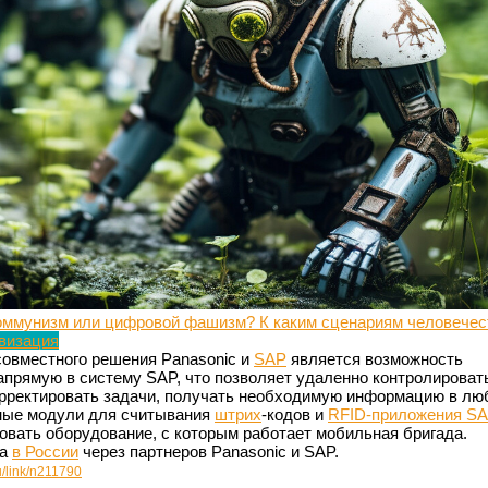
оммунизм или цифровой фашизм? К каким сценариям человечес
визация
совместного решения Panasonic и
SAP
является возможность
апрямую в систему SAP, что позволяет удаленно контролироват
корректировать задачи, получать необходимую информацию в лю
нные модули для считывания
штрих
-кодов и
RFID-приложения SA
вать оборудование, с которым работает мобильная бригада.
за
в России
через партнеров Panasonic и SAP.
u/link/n211790