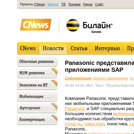
Проекты
CNews
:
Маркет
ТВ
Техника
Наука
Софт
Panasonic представил
приложениями SAP
Цифровизация
Бизнес-приложения
Эл
16.04 14:04, Мск
, Текст: Татьяна Коротк
Компания Panasonic представи
них мобильными приложениями S
Panasonic
и SAP специально раз
большим количеством
мобильны
необходимостью обработки крупн
отрасль
,
транспорт
, логистика,
с
Panasonic.
Мастера и
сервисные
инженеры