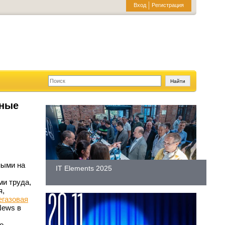
Вход
Регистрация
нные
ными на
IT Elements 2025
и труда,
я,
егазовая
News в
о