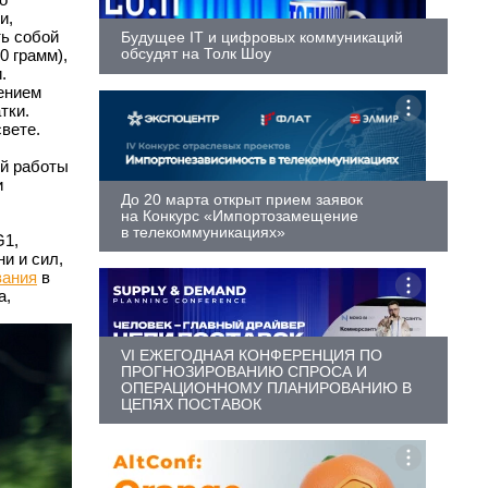
и,
ть собой
Будущее IT и цифровых коммуникаций
обсудят на Толк Шоу
0 грамм),
.
ением
тки.
вете.
ой работы
и
До 20 марта открыт прием заявок
на Конкурс «Импортозамещение
в телекоммуникациях»
G1,
и и сил,
вания
в
а,
VI ЕЖЕГОДНАЯ КОНФЕРЕНЦИЯ ПО
ПРОГНОЗИРОВАНИЮ СПРОСА И
ОПЕРАЦИОННОМУ ПЛАНИРОВАНИЮ В
ЦЕПЯХ ПОСТАВОК