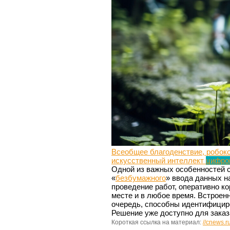
Всеобщее благоденствие, робок
искусственный интеллект
цифро
Одной из важных особенностей 
«
безбумажного
» ввода данных н
проведение работ, оперативно 
месте и в любое время. Встрое
очередь, способны идентифициро
Решение уже доступно для зака
Короткая ссылка на материал:
//cnews.r