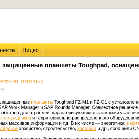
а защищенные планшеты Toughpad, оснаще
ектроника
Телеком B2B
ова
ла защищенные
планшеты
Toughpad FZ-M1 и FZ-G1 с установлен
AP Work Manager и SAP Rounds Manager. Совместное решение
работано для отраслей, характеризующихся сложными условиям
х сотрудников
и территориально-распределенного оборудовани
ых массивов информации и т.д. В их числе — энергетика,
нефт
кладское
хозяйство, строительство,
торговля
и др., сообщили C
могут использовать Toughpad для диагностики производственног