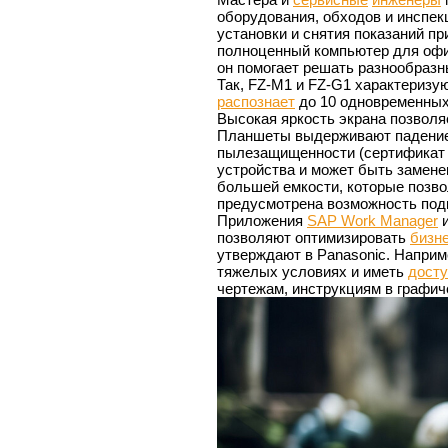
оборудования, обходов и инспекц
установки и снятия показаний п
полноценный компьютер для офис
он помогает решать разнообразн
Так, FZ-M1 и FZ-G1 характеризу
распознает
до 10 одновременных 
Высокая яркость экрана позвол
Планшеты выдерживают падение 
пылезащищенности (сертифика
устройства и может быть замене
большей емкости, которые позво
предусмотрена возможность по
Приложения
SAP Work Manager
позволяют оптимизировать
бизн
утверждают в Panasonic. Наприм
тяжелых условиях и иметь
досту
чертежам, инструкциям в графич