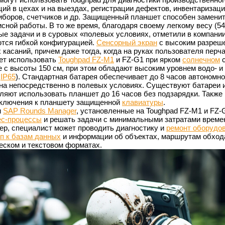
ий в цехах и на выездах, регистрации дефектов, инвентаризаци
риборов, счетчиков и др. Защищенный планшет способен замени
ной работы. В то же время, благодаря своему легкому весу (54
ые задачи и в суровых «полевых условиях, отметили в компании
ются гибкой конфигурацией.
Сенсорный экран
с высоким разреш
касаний, причем даже тогда, когда на руках пользователя перча
яет использовать
Toughpad FZ-M1
и FZ-G1 при ярком
солнечном
с
с высоты 150 см, при этом обладают высоким уровнем водо- и
т
IP65
). Стандартная батарея обеспечивает до 8 часов автономн
на непосредственно в полевых условиях. Существуют батареи 
ляют использовать планшет до 16 часов без подзарядки. Также
дключения к планшету защищенной
клавиатуры
.
и
SAP Rounds Manager
, установленные на Toughpad FZ-M1 и FZ-
ес-процессы
и решать задачи с минимальными затратами времен
ер, специалист может проводить диагностику и
ремонт оборудо
п к базам данных
и информации об объектах, маршрутам обход
еском и текстовом форматах.