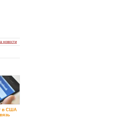
а новости
т в США
вязь