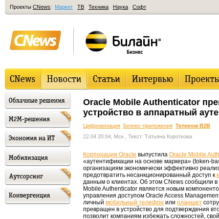
Проекты
CNews
:
Маркет
ТВ
Техника
Наука
Софт
Oracle Mobile Authenticator п
устройство в аппаратный аут
Цифровизация
Бизнес-приложения
Телеком B2B
22.04 20:04, Мск
, Текст: Татьяна Короткова
Корпорация Oracle
выпустила
Oracle Mobile Auth
«аутентификации на основе маркера» (token-base
организациям экономически эффективно реализ
предотвратить несанкционированный доступ к
данным о клиентах. Об этом CNews сообщили в 
Mobile Authenticator является новым компонент
управления доступом Oracle Access Management
личный
мобильный телефон
или
планшет
сотру
превращен в устройство для подтверждения вт
позволит компаниям избежать сложностей, сво