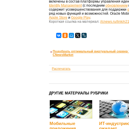
включены в состав платформы управления ид
Identity Management
(с последним
обновлением
содержит усовершенствования для поддержки
ряд новых функций и возможностей. Oracle Mobil
Apple Store
и
Google Play
.
Короткая ссылка на материал:
//cnews.ru/link/n
Подобрать оптимальный виртуальный сервер 
CNewsMarket
Распечатать
ДРУГИЕ МАТЕРИАЛЫ РУБРИКИ
Мобильные
ИТ-индустри
приложения
ожидает