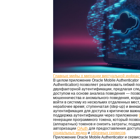
Главные мифы о миграции виртуальной инфрас
В целом приложение Oracle Mobile Authenticator 
Authentication) позволяет реализовать гибкий 
двухфакторной аутентификации, предлагая сл
доступом на основе анализа поведения — позв
мошенничества и аномального поведения, когда
войти в систему из нескольких отдаленных мест,
нерабочее время; ступенчатая (step-up) и внека
аутентификация для доступа к критически важ
поддержка аутентификации через приложение
генерации программного токена, который позво
(аппаратных) токенов и снизить затраты; подд
авторизации
OAuth
для предоставления доступ
социальных медиа
и
облачных сервисов
.
Приложение Oracle Mobile Authenticator и сервис 