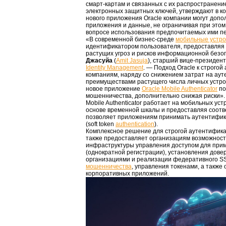
смарт-картам и связанных с их распространен
электронных защитных ключей, утверждают в к
нового приложения Oracle компании могут допо
приложения и данные, не ограничивая при этом 
вопросе использования предпочитаемых ими пе
«В современной бизнес-среде
мобильные устро
идентификатором пользователя, предоставляя 
растущих угроз и рисков информационной безо
Джасуйа
(
Amit Jasuja
), старший вице-президен
Identity Management
. — Подход Oracle к строго
компаниям, наряду со снижением затрат на ау
преимуществами растущего числа личных устрой
новое приложение
Oracle Mobile Authenticator
по
мошенничества, дополнительно снижая риски».
Mobile Authenticator работает на мобильных ус
основе временной шкалы и предоставляя соотв
позволяет приложениям принимать аутентифик
(soft token
authentication
).
Комплексное решение для строгой аутентификац
также предоставляет организациям возможност
инфраструктуры управления доступом для при
(однократной регистрации), установления дов
организациями и реализации федеративного SS
мошенничества
, управления токенами, а также
корпоративных приложений.