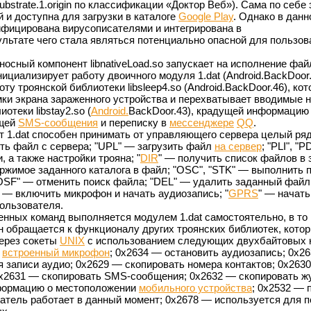
Substrate.1.origin по классификации «Доктор Веб»). Сама по себе 
 и доступна для загрузки в каталоге
Google Play
. Однако в дан
ифицирована вирусописателями и интегрирована в
зультате чего стала являться потенциально опасной для пользов
сный компонент libnativeLoad.so запускает на исполнение файл
нициализирует работу двоичного модуля 1.dat (Android.BackDoor.
ту троянской библиотеки libsleep4.so (Android.BackDoor.46), кот
ки экрана зараженного устройства и перехватывает вводимые 
отеки libstay2.so (
Android.
BackDoor.43), крадущей информацию
щей
SMS-сообщения
и переписку в
мессенджере
QQ
.
нт 1.dat способен принимать от управляющего сервера целый ря
ть файл с сервера; "UPL" — загрузить файл
на сервер
; "PLI", "
 а также настройки трояна; "
DIR
" — получить список файлов в
ержимое заданного каталога в файл; "OSC", "STK" — выполнить 
"OSF" — отменить поиск файла; "DEL" — удалить заданный файл
 — включить микрофон и начать аудиозапись; "
GPRS
" — начать
ользователя.
енных команд выполняется модулем 1.dat самостоятельно, в то
н обращается к функционалу других троянских библиотек, кото
ерез сокеты
UNIX
с использованием следующих двухбайтовых 
а
встроенный микрофон
; 0x2634 — остановить аудиозапись; 0x2
 записи аудио; 0x2629 — скопировать номера контактов; 0x263
0x2631 — скопировать SMS-сообщения; 0x2632 — скопировать ж
нформацию о местоположении
мобильного устройства
; 0x2532 — 
ватель работает в данный момент; 0x2678 — используется для 