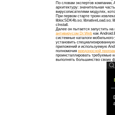
По словам экспертов компании, 
архитектуру: значительная част
вирусописателями модулях, кото
При первом старте троян извлек
liblocSDK4b.so; libnativeLoad.so; l
cInstall.
Далее он пытается запустить на
антивирусом Dr.Web
как Android
системные каталоги мобильного 
установить специализированную
приложений и используемую Andro
полномочия
вредоносной програ
проинсталлировать требуемые ко
выполнять большинство своих фу