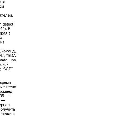
эта
ном
ателей,
 detect
44). В
орая в
на
 из
д команд,
PDL", "SDA"
 заданном
поиск
; "SCP"
 время
рые тесно
команд:
635 —
0 —
урнал
получить
передачи