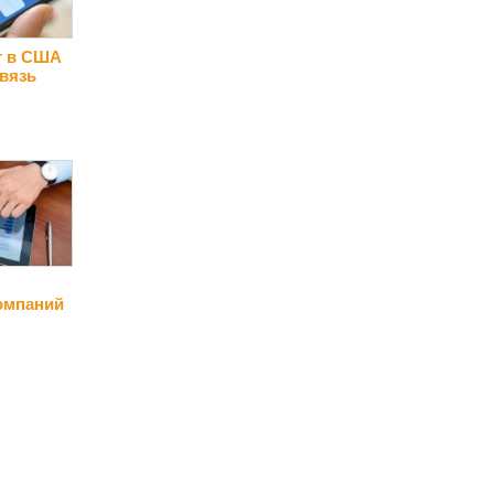
т в США
вязь
омпаний