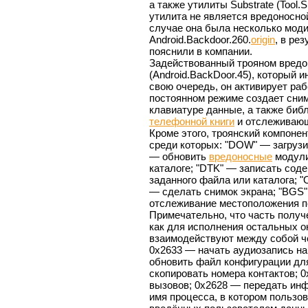
а также утилиты Substrate (Tool.
утилита не является вредоносной
случае она была несколько мод
Android.Backdoor.260.
origin
, в ре
пояснили в компании.
Задействованный трояном вредоно
(Android.BackDoor.45), который и
свою очередь, он активирует рабо
постоянном режиме создает сним
клавиатуре данные, а также библи
телефонной книги
и отслеживаю
Кроме этого, троянский компоне
среди которых: "DOW" — загрузи
— обновить
вредоносные
модули,
каталоге; "DTK" — записать сод
заданного файла или каталога; 
— сделать снимок экрана; "BGS"
отслеживание местоположения п
Примечательно, что часть получ
как для исполнения остальных о
взаимодействуют между собой ч
0x2633 — начать аудиозапись н
обновить файл конфигурации для
скопировать номера контактов; 
вызовов; 0x2628 — передать и
имя процесса, в котором пользо