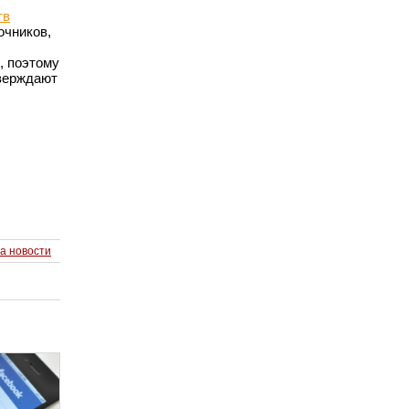
тв
очников,
, поэтому
тверждают
а новости