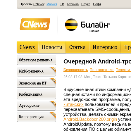
Проекты
CNews
:
Маркет
ТВ
Техника
Наука
Софт
Очередной Android-тр
Безопасность
Пользователю
Телеком
25.08 17:08, Мск
, Текст: Татьяна Коротк
Вирусные аналитики компании «
специалистами по информационн
эта вредоносная программа, по
китайских
пользователей и предн
перехватывать SMS-сообщения,
устройства, делать снимки экр
Android.Backdoor.260.origin
устана
AndroidUpdate, поэтому весьма в
обновления ПО с целью обмануть