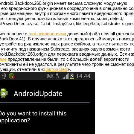
Android.Backdoor.260.origin имеет весьма сложную модульную
ь его вредоносного функционала сосредоточена в специально с
рые размещены внутри программного пакета вредоносного прил
ает следующие вспомогательные компоненты: super; detect;
ibPowerDetect.cy.so; 1.dat; libstay2.so; libsleep4.so; substrate_signe
 исполнение с
root-привилегиями
двоичный файл cInstall (детект
.BackDoor.41). В случае успеха этот вредоносный модуль помещ
устройства ряд извлеченных ранее файлов, а также пытается н
 утилиту под названием Substrate, расширяющую возможности
id.Backdoor.260.origin для перехвата вводимых данных. Если же
мме
предоставлены не были, то с большой долей вероятности
мпоненты ей не удастся, в результате чего троян не сможет ко
нкций, отметили в «
Доктор Веб
».