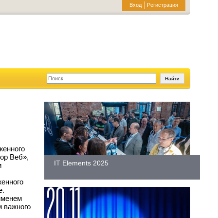
Вход
Регистрация
женного
ор Веб»,
IT Elements 2025
и
женного
е.
именем
м важного