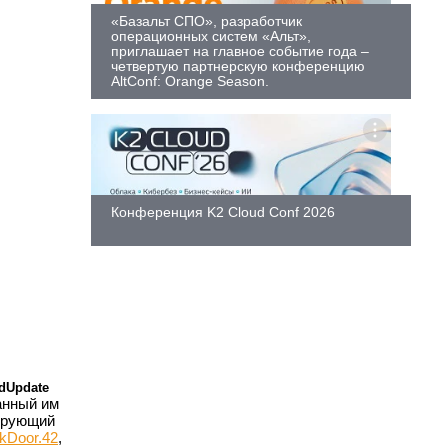
«Базальт СПО», разработчик
операционных систем «Альт»,
приглашает на главное событие года –
четвертую партнерскую конференцию
AltConf: Orange Season.
Конференция K2 Cloud Conf 2026
dUpdate
анный им
вирующий
kDoor.42
,