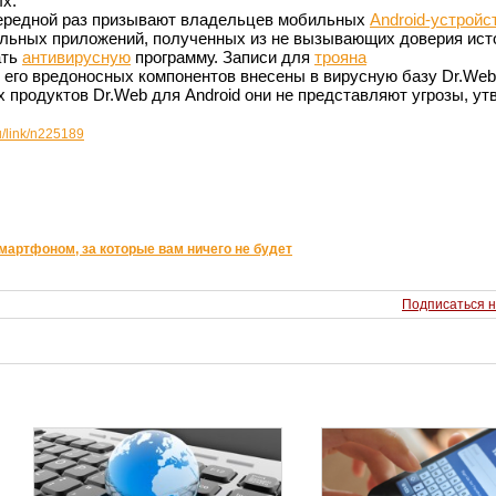
х.
чередной раз призывают владельцев мобильных
Android-устройс
ельных приложений, полученных из не вызывающих доверия ист
ать
антивирусную
программу. Записи для
трояна
сех его вредоносных компонентов внесены в вирусную базу Dr.Web
 продуктов Dr.Web для Android они не представляют угрозы, у
u/link/n225189
артфоном, за которые вам ничего не будет
Подписаться н