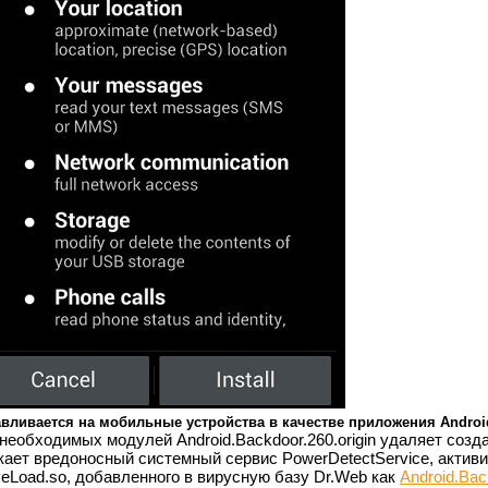
авливается на мобильные устройства в качестве приложения Androi
необходимых модулей Android.Backdoor.260.origin удаляет созд
кает вредоносный системный сервис PowerDetectService, акти
veLoad.so, добавленного в вирусную базу Dr.Web как
Android.Bac