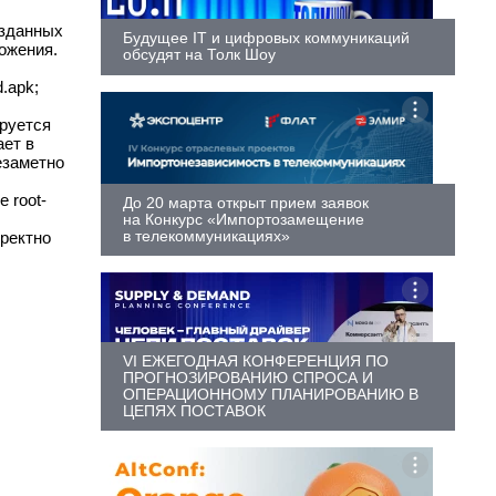
озданных
Будущее IT и цифровых коммуникаций
ожения.
обсудят на Толк Шоу
d.apk;
ируется
ает в
езаметно
 root-
До 20 марта открыт прием заявок
на Конкурс «Импортозамещение
в телекоммуникациях»
рректно
VI ЕЖЕГОДНАЯ КОНФЕРЕНЦИЯ ПО
ПРОГНОЗИРОВАНИЮ СПРОСА И
ОПЕРАЦИОННОМУ ПЛАНИРОВАНИЮ В
ЦЕПЯХ ПОСТАВОК