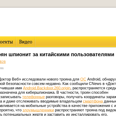
оян шпионит за китайскими пользователями
 B2B
ова
Доктор Веб» исследовали нового трояна для
ОС
Android, обнару
ой безопасности совсем недавно. Как сообщили CNews в «Докт
лучившая имя
Android.Backdoor.260.origin
, распространяется сред
азначена для кибершпионажа. В частности, троян способен
 записывать
телефонные
разговоры, получать координаты зара
ана и даже отслеживать вводимые владельцем
смартфона
данны
вливается на мобильные устройства в качестве приложения с 
ероятно, что
злоумышленники
распространяют трояна под видо
 потенциальных жертв и заставить их инсталлировать его.