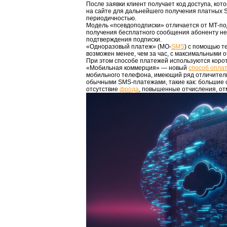
После заявки клиент получает код доступа, ко
на сайте для дальнейшего получения платных 
периодичностью.
Модель «псевдоподписки» отличается от МТ-под
получения бесплатного сообщения абоненту не
подтверждения подписки.
«Одноразовый платеж» (MO-
SMS
) с помощью те
возможен менее, чем за час, с максимальными 
При этом способе платежей используются коро
«Мобильная коммерция» — новый
способ опла
мобильного телефона, имеющий ряд отличител
обычными SMS-платежами, такие как: большие 
отсутствие
фрода
, повышенные отчисления, отм