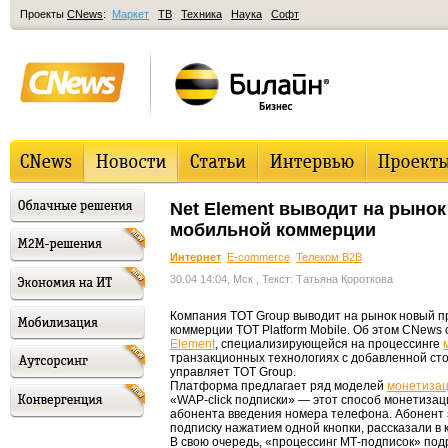
Проекты
CNews
:
Маркет
ТВ
Техника
Наука
Софт
Net Element выводит на рыно
мобильной коммерции
Интернет
E-commerce
Телеком B2B
30.04 14:04, Мск
, Текст: Татьяна Короткова
Компания TOT Group выводит на рынок новый 
коммерции TOT Platform Mobile. Об этом CNews
Element
, специализирующейся на процессинге
транзакционных технологиях с добавленной сто
управляет TOT Group.
Платформа предлагает ряд моделей
монетиза
«WAP-click подписки» — этот способ монетизаци
абонента введения номера телефона. Абонент 
подписку нажатием одной кнопки, рассказали в 
В свою очередь, «процессинг МТ-подписок» по