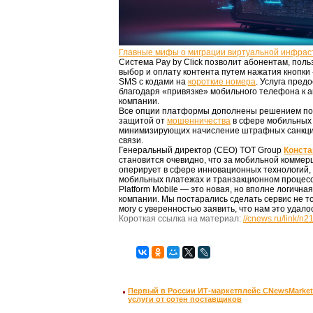
Главные мифы о миграции виртуальной инфрас
Система Pay by Click позволит абонентам, пол
выбор и оплату контента путем нажатия кнопки
SMS с кодами на
короткие номера
. Услуга пред
благодаря «привязке» мобильного телефона к а
компании.
Все опции платформы дополнены решением по
защитой от
мошенничества
в сфере мобильных 
минимизирующих начисление штрафных санкций
связи.
Генеральный директор (CEO) TOT Group
Конста
становится очевидно, что за мобильной комме
оперирует в сфере инновационных технологий,
мобильных платежах и транзакционном процесс
Platform Mobile — это новая, но вполне логична
компании. Мы постарались сделать сервис не то
могу с уверенностью заявить, что нам это удало
Короткая ссылка на материал:
//cnews.ru/link/n
Первый в России ИТ-маркетплейс CNewsMarket 
услуги от сотен поставщиков