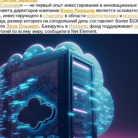
Сколково
» — не первый опыт инвестирования в инновационные
совета директоров компании
Кенес Ракишев
является основате
s, инвестирующего в
стартапы
в области
робототехники
и
искусс
а, размер которого на сегодняшний день составляет более $10
иля
Эхуд Ольмерт
. Базируясь в
Израиле
, фонд поддерживает
н
огий по всему миру, сообщили в Net Element.