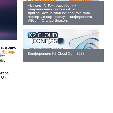
«Базальт СПО», разработчик
операционных систем «Альт»,
приглашает на главное событие года –
четвертую партнерскую конференцию
AltConf: Orange Season.
ь, а одно
г Фирер
.
Конференция K2 Cloud Conf 2026
Нэт
ему
тера,
 TOT