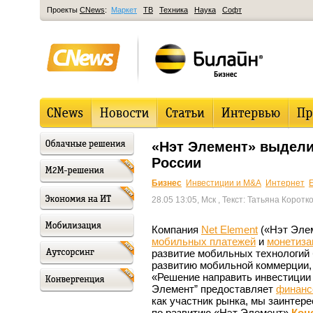
Проекты
CNews
:
Маркет
ТВ
Техника
Наука
Софт
«Нэт Элемент» выдели
России
Бизнес
Инвестиции и M&A
Интернет
28.05 13:05, Мск
, Текст: Татьяна Коротк
Компания
Net Element
(«Нэт Эле
мобильных платежей
и
монетиза
развитие мобильных технологий 
развитию мобильной коммерции,
«Решение направить инвестиции
Элемент” предоставляет
финанс
как участник рынка, мы заинтер
по развитию «Нэт Элемент»
Кон