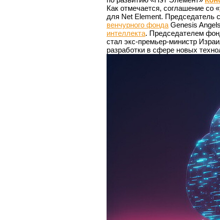
Как отмечается, соглашение со «
для Net Element. Председатель 
венчурного фонда
Genesis Angel
интеллекта
. Председателем фонд
стал экс-премьер-министр Изра
разработки в сфере новых технол