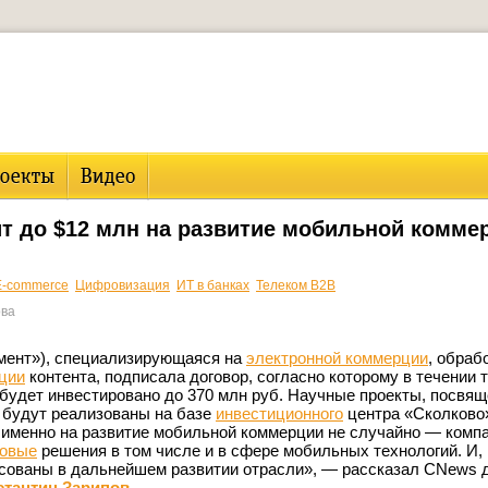
т до $12 млн на развитие мобильной комме
E-commerce
Цифровизация
ИТ в банках
Телеком B2B
ова
мент»), специализирующаяся на
электронной коммерции
, обраб
ции
контента, подписала договор, согласно которому в течении т
будет инвестировано до 370 млн руб. Научные проекты, посвя
 будут реализованы на базе
инвестиционного
центра «Сколково
 именно на развитие мобильной коммерции не случайно — компа
овые
решения в том числе и в сфере мобильных технологий. И, 
есованы в дальнейшем развитии отрасли», — рассказал CNews 
стантин Зарипов
.