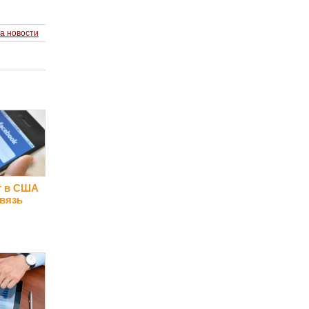
а новости
т в США
вязь