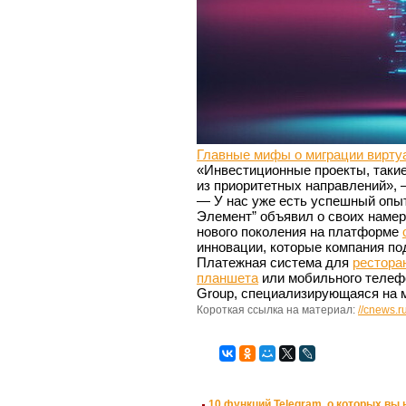
Главные мифы о миграции вирту
«Инвестиционные проекты, такие 
из приоритетных направлений»,
— У нас уже есть успешный опыт
Элемент” объявил о своих намер
нового поколения на платформе
инновации, которые компания по
Платежная система для
рестора
планшета
или мобильного телефо
Group, специализирующаяся на 
Короткая ссылка на материал:
//cnews.r
10 функций Telegram, о которых вы 