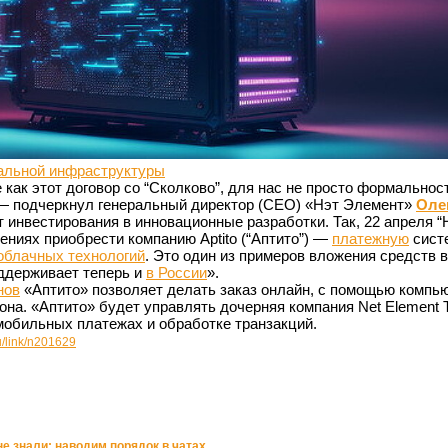
альной инфраструктуры
как этот договор со “Сколково”, для нас не просто формальност
 — подчеркнул генеральный директор (CEO) «Нэт Элемент»
Оле
 инвестирования в инновационные разработки. Так, 22 апреля “
ениях приобрести компанию Aptito (“Аптито”) —
платежную
сист
облачных технологий
. Это один из примеров вложения средств в
ддерживает теперь и
в России
».
нов
«Аптито» позволяет делать заказ онлайн, с помощью компью
на. «Аптито» будет управлять дочерняя компания Net Element
мобильных платежах и обработке транзакций.
u/link/n201629
не знали: наводим порядок в чатах