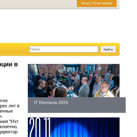
Вход
Регистрация
рции в
отке
IT Elements 2025
рех лет в
щенные
».
ния “Нэт
конечно,
директор