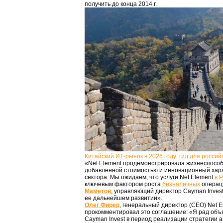
получить до конца 2014 г.
Китайский ИТ-рынок в 2026 году: гид для россий
«Net Element продемонстрировала жизнеспосо
добавленной стоимостью и инновационный хара
сектора. Мы ожидаем, что услуги Net Element
в 
ключевым фактором роста
безналичных
операци
Маметов
, управляющий директор Cayman Inves
ее дальнейшем развитии».
Олег Фирер
, генеральный директор (СЕО) Net E
прокомментировал это соглашение: «Я рад объ
Cayman Invest в период реализации стратегии а