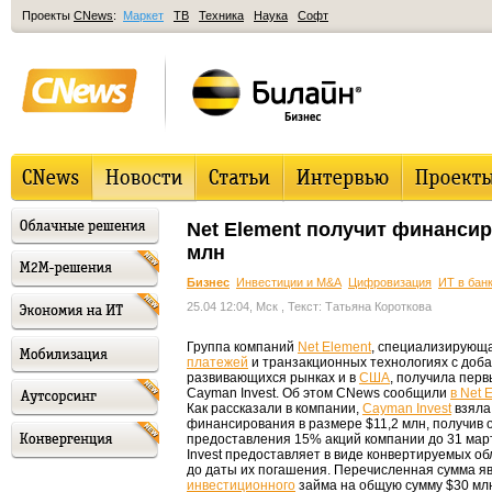
Проекты
CNews
:
Маркет
ТВ
Техника
Наука
Софт
Net Element получит финансир
млн
Бизнес
Инвестиции и M&A
Цифровизация
ИТ в бан
25.04 12:04, Мск
, Текст: Татьяна Короткова
Группа компаний
Net Element
, специализирующ
платежей
и транзакционных технологиях с доб
развивающихся рынках и в
США
, получила перв
Cayman Invest. Об этом CNews сообщили
в Net 
Как рассказали в компании,
Cayman Invest
взяла
финансирования в размере $11,2 млн, получив 
предоставления 15% акций компании до 31 март
Invest предоставляет в виде конвертируемых о
до даты их погашения. Перечисленная сумма яв
инвестиционного
займа на общую сумму $30 млн