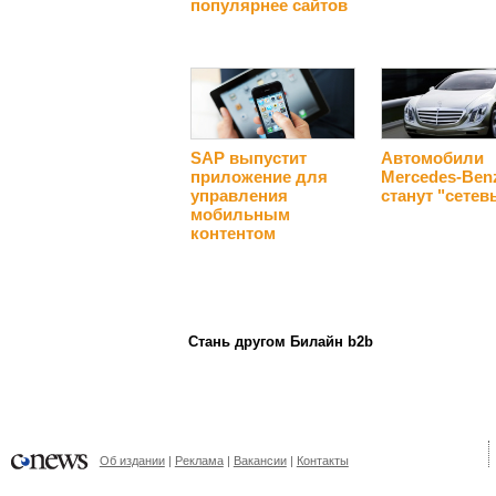
популярнее сайтов
SAP выпустит
Автомобили
приложение для
Mercedes-Ben
управления
станут "сете
мобильным
контентом
Стань другом Билайн b2b
Об издании
Реклама
Вакансии
Контакты