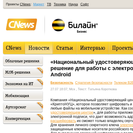
Проекты
CNews
:
Маркет
ТВ
Техника
Наука
Софт
«Национальный удостоверяющ
решение для работы с электр
Android
Безопасность
Стратегия безопасности
Телеком B2
27.07 18:07, Мск
, Текст: Татьяна Короткова
Компания «Национальный удостоверяющий цен
«КриптоНУЦ», которое позволяет шифровать и
любые файлы на мобильном устройстве. Как со
удостоверяющем центре
», для работы прилож
электронной подписи, что дает возможность 
расшифровать
их сможет только владелец серт
Для хранения личного секретного ключа
электр
защищенные ключевые носители российского п