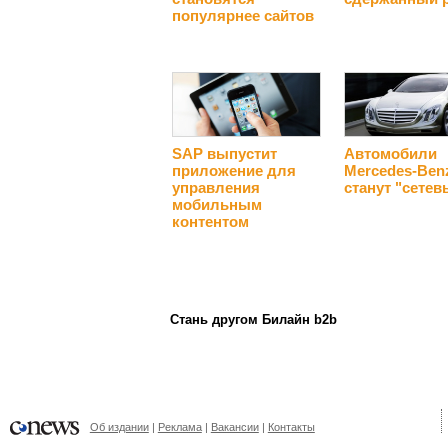
популярнее сайтов
SAP выпустит
Автомобили
приложение для
Mercedes-Ben
управления
станут "сете
мобильным
контентом
Стань другом Билайн b2b
Об издании
Реклама
Вакансии
Контакты