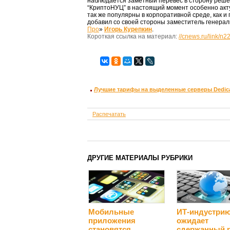
наблюдается заметный перевес в сторону реш
“КриптоНУЦ” в настоящий момент особенно акту
так же популярны в корпоративной среде, как и
добавил со своей стороны заместитель генерал
Про
»
Игорь Курепкин
.
Короткая ссылка на материал:
//cnews.ru/link/n
Лучшие тарифы на выделенные серверы Dedica
Распечатать
ДРУГИЕ МАТЕРИАЛЫ РУБРИКИ
Мобильные
ИТ-индустри
приложения
ожидает
становятся
сдержанный 