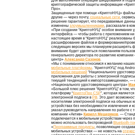
Для выполнения операций шифрования и подпи
криптографической защиты информации «Крипт
Про».
Защищенные при помощи «КриптоНУЦ» файлы п
другие — через почту,
социальные сети
, серви
решение гарантирует, что передаваемые данны
изменены
злоумышленниками
, рассказали в ко
«При создании “КриптоНУЦ” особое внимание у
интерфейса — чтобы работа с приложением ни у
настоящее время в “КриптоНУЦ” реализованы 
расшифрование файлов и формирование/провер
следующих версиях мы планируем расширять фу
внимание будет уделяться пожеланиям пользов
генерального директора по развитию компани
центр»
Александр Сазонов
.
«Мы с пониманием относимся к желанию наших 
мобильные платформы
. “КриптоНУЦ” под Andr
мобильных решений
“Национального удостовер
приложения для работы с электронной подпис
текущей тенденцией к импортозамещению», — 
«Национального удостоверяющего центра»
Мак
«Большой плюс решения “КриптоНУЦ” в том, чт
платформу “
КриптоПро CSP
”, которая являетс
электронной подписи в
РФ
. Это дает возможнос
носителями электронной подписи на обычных к
устройствах без необходимости извлечения и к
указал руководитель направления по работе с 
компании «Актив»
Кирилл Мещеряков
. — Стан
подключается к мобильным устройствам через п
можно использовать беспроводной
Bluetooth-то
«
Программные продукты
, позволяющие создава
мобильных устройствах — не новость на
отечес