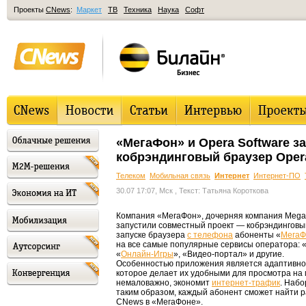
Проекты
CNews
:
Маркет
ТВ
Техника
Наука
Софт
«МегаФон» и Opera Software з
кобрэндинговый браузер Opera
Телеком
Мобильная связь
Интернет
Интернет-ПО
30.07 17:07, Мск
, Текст: Татьяна Короткова
Компания «МегаФон», дочерняя компания MegaL
запустили совместный проект — кобрэндинговый
запуске браузера
с телефона
абоненты «
МегаФ
на все самые популярные сервисы оператора: «
«
Онлайн-Игры
», «Видео-портал» и другие.
Особенностью приложения является адаптивно
которое делает их удобными для просмотра на 
немаловажно, экономит
интернет-трафик
. Набо
таким образом, каждый абонент сможет найти р
CNews в «МегаФоне».