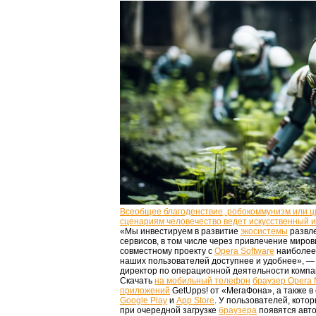
Всеобщее благоденствие, робокоммунизм или 
сценариям человечество ведет искусственный 
«Мы инвестируем в развитие
экосистемы
развл
сервисов, в том числе через привлечение миро
совместному проекту с
Opera Software
наиболее 
наших пользователей доступнее и удобнее», —
директор по операционной деятельности комп
Скачать
на мобильный телефон
браузер Opera 
приложений
GetUpps! от «МегаФона», а также 
Google Play
и
App Store
. У пользователей, кото
при очередной загрузке
браузера
появятся авто