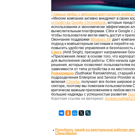
Главные мифы о миграции виртуальной инфрас
«Многие компании активно внедряют в своих к
устройства
Google Chromebook
, которые предс
использовании и экономически эффективную а
вычислительным платформам. Citrix и Google с 2
чтобы пользователи могли иметь доступ к прил
Окончание поддержки
Windows XP
дает компани
подход к компьютерным системам и перейти на 
повысить удобство управления и безопасность 
Сингх
(Amit Singh), президент направления Goog
«Приложения лежат в основе того, что корпор
для выполнения своей работы. Citrix начала о
решения, которые позволяют пользователям по
зависимости от типа устройства и их местопол
Рамакришна
(Sudhakar Ramakrishna), старший 
подразделения Enterprise and Service Provider 
включая
Chrome
, получают все более широкое 
секторе, поэтому мы помогаем пользователям C
критически важным приложениям в любом месте
большие надежды с успешностью развития
Goo
Короткая ссылка на материал:
//cnews.ru/link/n
Подобрать тариф на виртуальные рабочие мест
CNewsMarket