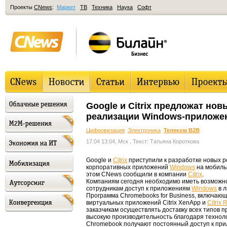
Проекты
CNews
:
Маркет
ТВ
Техника
Наука
Софт
Google и Citrix предложат но
реализации Windows-приложе
Цифровизация
Электроника
Телеком B2B
17.04 13:04, Мск
, Текст: Татьяна Короткова
Google и
Citrix
приступили к разработке новых 
корпоративных приложений
Windows
на мобиль
этом CNews сообщили в компании
Citrix
.
Компаниям сегодня необходимо иметь возможно
сотрудникам доступ к приложениям
Windows
в л
Программа Chromebooks for Business, включаю
виртуальных приложений Citrix XenApp и
Citrix
заказчикам осуществлять доставку всех типов 
высокую производительность благодаря технол
Chromebook получают постоянный доступ к пр