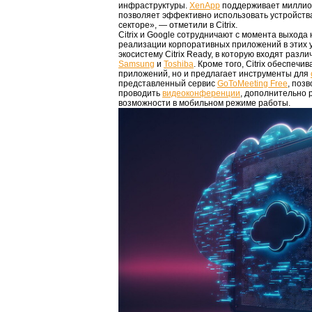
инфраструктуры.
XenApp
поддерживает миллио
позволяет эффективно использовать устройств
секторе», — отметили в Citrix.
Citrix и Google сотрудничают с момента выхода
реализации корпоративных приложений в этих ус
экосистему Citrix Ready, в которую входят разл
Samsung
и
Toshiba
. Кроме того, Citrix обеспеч
приложений, но и предлагает инструменты для
представленный сервис
GoToMeeting Free
, поз
проводить
видеоконференции
, дополнительно
возможности в мобильном режиме работы.