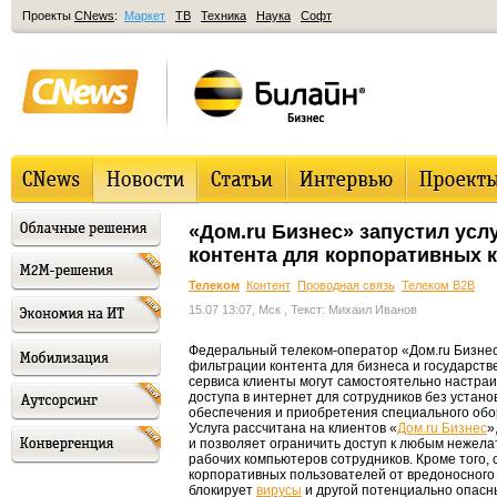
Проекты
CNews
:
Маркет
ТВ
Техника
Наука
Софт
«Дом.ru Бизнес» запустил усл
контента для корпоративных 
Телеком
Контент
Проводная связь
Телеком B2B
15.07 13:07, Мск
, Текст: Михаил Иванов
Федеральный телеком-оператор «Дом.ru Бизнес»
фильтрации контента для бизнеса и государств
сервиса клиенты могут самостоятельно настраи
доступа в интернет для сотрудников без устан
обеспечения и приобретения специального обо
Услуга рассчитана на клиентов «
Дом.ru Бизнес
»
и позволяет ограничить доступ к любым нежел
рабочих компьютеров сотрудников. Кроме того,
корпоративных пользователей от вредоносного
блокирует
вирусы
и другой потенциально опасны