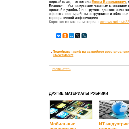
первый план, – отметила
Елена Венцлавович
,
Бизнес». – Мы предлагаем частным компаниям
простой и удобный инструмент для контроля ко
эффективность работы сотрудников и обеспеч
корпоративной информации».
Короткая ссылка на материал:
//cnews.ru/link/n
Подобрать тариф на аварийное восстановлени
CNewsMarket
Распечатать
ДРУГИЕ МАТЕРИАЛЫ РУБРИКИ
Мобильные
ИТ-индустри
приложения
ожидает