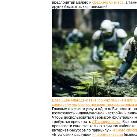
предприятий малого и
среднего бизнеса
, а так
других бюджетных организаций.
Всеобщее благоденствие, робокоммунизм или 
сценариям человечество ведет искусственный 
Главным отличием услуги «Дом.ru Бизнес» от а
возможность индивидуальной настройки и вклю
Чтобы воспользоваться сервисом фильтрации ко
требуется привлекать
ИТ-специалиста
. Все не
произвести самостоятельно в личном кабинете
интернет-ресурсов по принципу «
черного списк
«В условиях растущей
информатизации
бизнеса