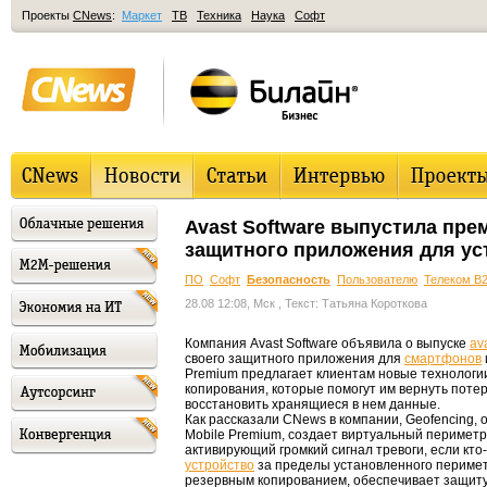
Проекты
CNews
:
Маркет
ТВ
Техника
Наука
Софт
Avast Software выпустила пре
защитного приложения для уст
ПО
Софт
Безопасность
Пользователю
Телеком B
28.08 12:08, Мск
, Текст: Татьяна Короткова
Компания Avast Software объявила о выпуске
av
своего защитного приложения для
смартфонов
Premium предлагает клиентам новые технологии a
копирования, которые помогут им вернуть пот
восстановить хранящиеся в нем данные.
Как рассказали CNews в компании, Geofencing, ос
Mobile Premium, создает виртуальный периметр
активирующий громкий сигнал тревоги, если кто
устройство
за пределы установленного периметра
резервным копированием, обеспечивает защит