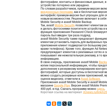
фотографии, контакты и финансовые данные, в т
устройство потеряно или украдено.
По словам разработчиков, премиум-версия вклю
вредоносных программ
, как и бесплатная верс
интерфейс премиум-версии был упрощен для об
новым возможностям. Решение включает в себя 
Mobile Security и avast! Mobile Backup.
Так, avast!
Mobile Security
позволяет клиентам av
и делать фотоснимки похитителя устройства в 
функция приложения Password Check блокирует
пароль был введен три раза подряд.
avast! Mobile Security также предлагает функци
клиентам установить пароль для выбранных при
приложения клиент подвергается большому рис
кражи телефона). Кроме того, функция Ad Network
предупреждает клиентов о рекламных сетях и с
показывают им нежелательную рекламу, в то вр
информацию.
В свою очередь, приложение avast! Mobile
Back
копии персональной информации, чтобы предот
дополнение к резервному копированию контакто
фотографий, которые доступны в бесплатной ве
можно создать резервные копии приложений, м
оценoк видеоигр, отметили в
Avast Software
.
Приложения avast! Mobile Security и avast! Mobi
магазине
Google Play
. Версия avast! Mobile Pre
400 руб. в год. Скачать программу можно
здесь
.
Короткая ссылка на материал:
//cnews.ru/link/n