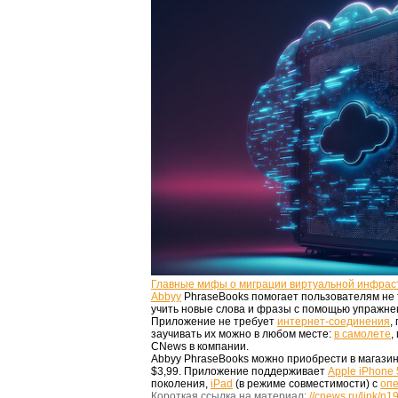
Главные мифы о миграции виртуальной инфрас
Abbyy
PhraseBooks помогает пользователям не 
учить новые слова и фразы с помощью упражне
Приложение не требует
интернет-соединения
,
заучивать их можно в любом месте:
в самолете
,
CNews в компании.
Abbyy PhraseBooks можно приобрести в магаз
$3,99. Приложение поддерживает
Apple iPhone 
поколения,
iPad
(в режиме совместимости) с
оп
Короткая ссылка на материал:
//cnews.ru/link/n