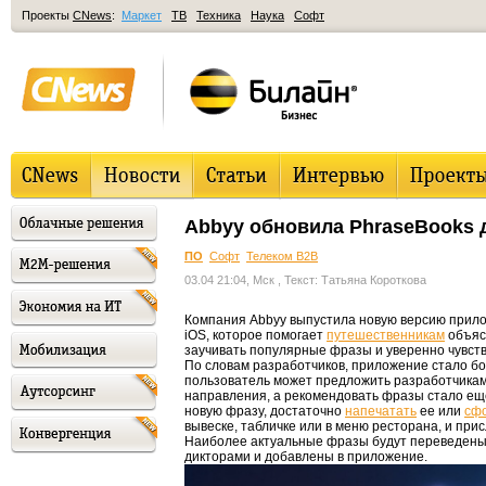
Проекты
CNews
:
Маркет
ТВ
Техника
Наука
Софт
Abbyy обновила PhraseBooks 
ПО
Софт
Телеком B2B
03.04 21:04, Мск
, Текст: Татьяна Короткова
Компания Abbyy выпустила новую версию прило
iOS, которое помогает
путешественникам
объяс
заучивать популярные фразы и уверенно чувств
По словам разработчиков, приложение стало б
пользователь может предложить разработчика
направления, а рекомендовать фразы стало еще
новую фразу, достаточно
напечатать
ее или
сф
вывеске, табличке или в меню ресторана, и при
Наиболее актуальные фразы будут переведен
дикторами и добавлены в приложение.