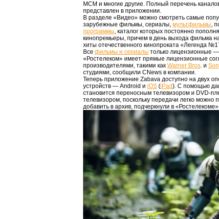
MCM и многие другие. Полный перечень канало
представлен в приложении.
В разделе «Видео» можно смотреть самые по
зарубежные фильмы, сериалы,
мультфильмы
, 
программы
, каталог которых постоянно пополн
кинопремьеры, причем в день выхода фильма н
хиты отечественного кинопроката «Легенда №17
Все
фильмы и сериалы
только лицензионные — 
«Ростелеком» имеет прямые лицензионные со
производителями, такими как
Warner Bros
. и
Son
студиями, сообщили CNews в компании.
Теперь приложение Zabava доступно на двух о
устройств — Android и
iOS
(
iPad
). С помощью д
становится переносным телевизором и DVD-пле
телевизором, поскольку передачи легко можно п
добавить в архив, подчеркнули в «Ростелекоме»