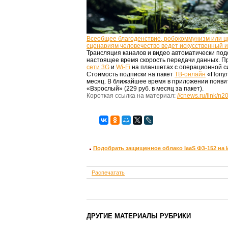
Всеобщее благоденствие, робокоммунизм или 
сценариям человечество ведет искусственный 
Трансляция каналов и видео автоматически под
настоящее время скорость передачи данных. Пр
сети 3G
и
Wi-Fi
на планшетах с операционной си
Стоимость подписки на пакет
ТВ-онлайн
«Попул
месяц. В ближайшее время в приложении появи
«Взрослый» (229 руб. в месяц за пакет).
Короткая ссылка на материал:
//cnews.ru/link/n
Подобрать защищенное облако IaaS ФЗ-152 на
Распечатать
ДРУГИЕ МАТЕРИАЛЫ РУБРИКИ