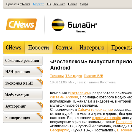
Проекты
CNews
:
Маркет
ТВ
Техника
Наука
Софт
«Ростелеком» выпустил прило
Android
Телеком
ТВ и радио
Телеком B2B
18.06 11:06, Мск
, Текст: Татьяна Короткова
Компания «
Ростелеком
» разработала приложе
системы
Android
, с помощью которого в одно к
популярным ТВ-каналам и видеотеке, в которой
мультфильмов без рекламы.
С приложением
Zabava
телевидение
всегда под
можно в удобном месте и даже в дороге, без д
настроек. В приложении
в режиме онлайн
досту
популярные эфирные каналы, а также
Eurosport
«Иллюзион+», «Русский Иллюзион», «Комедия Т
Geographic
, «Кухня ТВ», «Ностальгия»,
Discover