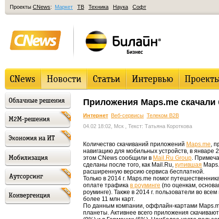
Проекты
CNews
:
Маркет
ТВ
Техника
Наука
Софт
Приложения Maps.me скачали 
Интернет
Веб-сервисы
Телеком B2B
04.02 18:02, Мск
, Текст: Татьяна Короткова
Количество скачиваний приложений
Maps.me
, 
навигацию для мобильных устройств, в январе 20
этом CNews сообщили в
Mail.Ru Group
. Примеча
сделаны после того, как Mail.Ru,
купившая
Maps.
расширенную версию сервиса бесплатной.
Только в 2014 г. Maps.me помог путешественник
оплате трафика
в роуминге
(по оценкам, основа
роуминге). Также в 2014 г. пользователи во вс
более 11 млн карт.
По данным компании, оффлайн-картами Maps.me
планеты. Активнее всего приложения скачивают