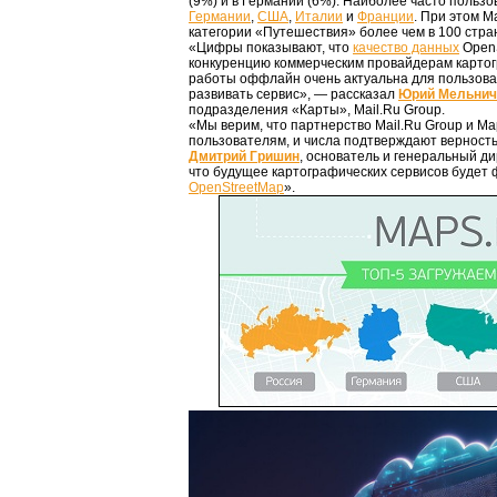
(9%) и в Германии (6%). Наиболее часто польз
Германии
,
США
,
Италии
и
Франции
. При этом M
категории «Путешествия» более чем в 100 стра
«Цифры показывают, что
качество данных
OpenS
конкуренцию коммерческим провайдерам картог
работы оффлайн очень актуальна для пользова
развивать сервис», — рассказал
Юрий Мельнич
подразделения «Карты», Mail.Ru Group.
«Мы верим, что партнерство Mail.Ru Group и 
пользователям, и числа подтверждают верность
Дмитрий Гришин
, основатель и генеральный д
что будущее картографических сервисов будет
OpenStreetMap
».