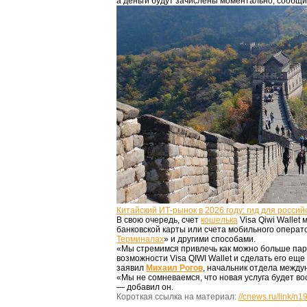
а деньги будут зачислены моментально, сообщ
Китайский ИТ-рынок в 2026 году: гид для россий
В свою очередь, счет
кошелька
Visa Qiwi Wallet
банковской карты или счета мобильного операто
Терминалах
» и другими способами.
«Мы стремимся привлечь как можно больше пар
возможности Visa QIWI Wallet и сделать его ещ
заявил
Михаил Рогов
, начальник отдела между
«Мы не сомневаемся, что новая услуга будет в
— добавил он.
Короткая ссылка на материал:
//cnews.ru/link/n