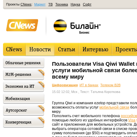
Проекты
CNews
:
Маркет
ТВ
Техника
Наука
Софт
Пользователи Visa Qiwi Wallet
услуги мобильной связи более
всему миру
Цифровизация
ИТ в банках
Телеком B2B
15.02 12:02, Мск
, Текст: Татьяна Короткова
Группа Qiwi и компания ezetop представили поль
возможность оплаты услуг
мобильной связи
бол
миру.
Пополнить счет мобильного телефона
российск
помощью любого из удобных интерфейсов
Visa
сайт и приложения для мобильных устройств. Д
выбрать оператора сотовой связи в списке про
сумму пополнения (до $50) и подтвердить оплат