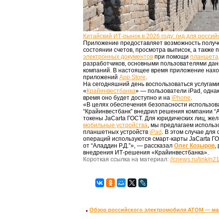
Китайский ИТ-рынок в 2026 году: гид для россий
Приложение предоставляет возможность получ
состоянии счетов, просмотра выписок, а также п
электронных документов
при помощи
планшета
разработчиков, основными пользователями дан
компаний. В настоящее время приложение нахо
приложений
App Store
.
На сегодняшний день воспользоваться услугами
«
Крайинвестбанка
» — пользователи iPad, одна
время оно будет доступно и на
iPhone
.
«В целях обеспечения безопасности использов
“Крайинвестбанк” внедрил решения компании “А
токены JaCarta ГОСТ. Для юридических лиц, же
мобильные устройства
, мы предлагаем использ
планшетных устройств
iPad
. В этом случае дл
операций используются смарт-карты JaCarta Г
от “Аладдин Р.Д.”», — рассказал
Олег Козыров
,
внедрения ИТ-решения «Крайинвестбанка».
Короткая ссылка на материал:
//cnews.ru/link/n
Обзор российского электромобиля АТОМ — маш