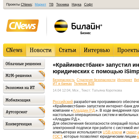
Проекты
CNews
:
Маркет
ТВ
Техника
Наука
Софт
«Крайинвестбанк» запустил ин
юридических с помощью iSimpl
Безопасность
Стратегия безопасности
Интернет
Ве
ИТ в банках
Телеком B2B
14.04 12:04, Мск
, Текст: Татьяна Короткова
Российский
разработчик программного обеспече
«Крайинвестбанк» запустили интернет-банк для
компании «
Аладдин Р.Д
.». В ходе внедрения пр
настольных операционных систем и мобильных
«Аладдин Р.Д.».
Для обеспечения безопасности операций поль
электронной подписи при работе с системой ин
компьютерах используются
USB-ключи
и
смарт-
ГОСТ
, которые позволяют юридическим лицам-
к