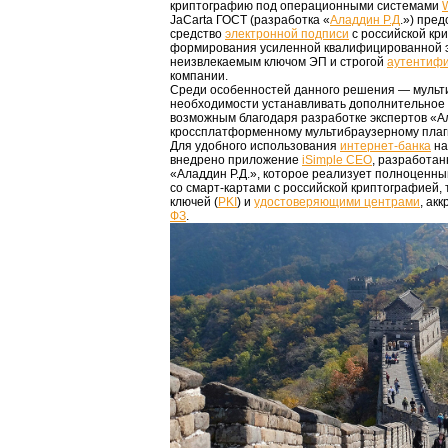
криптографию под операционными системами
JaCarta ГОСТ (разработка «
Аладдин Р.Д
.») пре
средство
электронной подписи
с российской кр
формирования усиленной квалифицированной э
неизвлекаемым ключом ЭП и строгой
аутентиф
компании.
Среди особенностей данного решения — мульт
необходимости устанавливать дополнительное 
возможным благодаря разработке экспертов «А
кроссплатформенному мультибраузерному плаг
Для удобного использования
интернет-банка
на
внедрено приложение
iSimple СЕО
, разработан
«Аладдин Р.Д.», которое реализует полноценн
со смарт-картами с российской криптографией,
ключей (
PKI
) и
удостоверяющими центрами
, ак
ФЗ
.