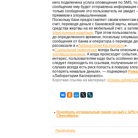
него подключена услуга оповещения по SMS, то
сообщение ему будет отправлена информация о
только сообщение это пользователь не увидит 
прямиком к злоумышленникам.
Поскольку банк предоставляет своим клиентам
счет, переводя деньги с банковской карты, мош
средства жертвы на ее мобильный счет, а затем
электронные кошельки
. При этом пользователь 
до определенного времени, поскольку злоумышл
сообщения от банка и оператора о переводе де
рассказали в «
Лаборатории Касперского
».
«
Социальная инженерия
всегда была опасным 
злоумышленников
. А когда происходят событи
интерес, пользователям надо быть особенно в
следует переходить по ссылкам, полученным от
случаях всегда есть риск попасть в ловушку зло
потерять немалые деньги», — подчеркнул
Рома
«Лаборатории Касперского».
Короткая ссылка на материал:
//cnews.ru/link/n
Подобрать оптимальный тариф на IaaS с GPU-
CNewsMarket
Распечатать