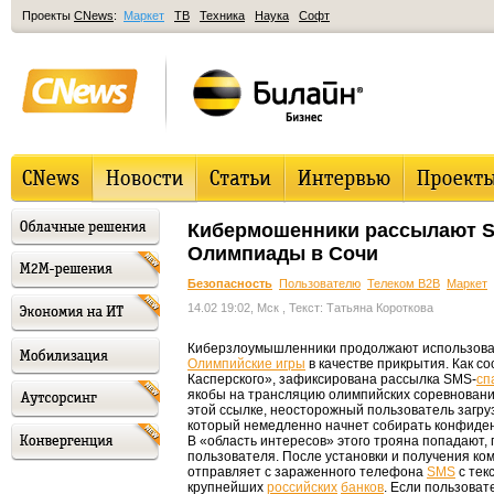
Проекты
CNews
:
Маркет
ТВ
Техника
Наука
Софт
Кибермошенники рассылают S
Олимпиады в Сочи
Безопасность
Пользователю
Телеком B2B
Маркет
14.02 19:02, Мск
, Текст: Татьяна Короткова
Киберзлоумышленники продолжают использова
Олимпийские игры
в качестве прикрытия. Как 
Касперского», зафиксирована рассылка SMS-
сп
якобы на трансляцию олимпийских соревнований
этой ссылке, неосторожный пользователь загру
который немедленно начнет собирать конфид
В «область интересов» этого трояна попадают, 
пользователя. После установки и получения ко
отправляет с зараженного телефона
SMS
с тек
крупнейших
российских
банков
. Если пользоват