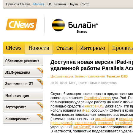
Проекты
CNews
:
Маркет
ТВ
Техника
Наука
Софт
Доступна новая версия iPad-
удаленной работы Parallels Ac
Цифровизация
Бизнес-приложения
Телеком B2B
28.01 16:01, Мск
, Текст: Татьяна Короткова
Спустя 6 месяцев после первого представлени
своего приложения
Parallels Access
для iPad. Е
полноценную удаленную работу на iPad с люб
помощью средств и
жестов
iOS
, даже если эти
использования на
iPad
, сообщили CNews в ком
Новая версия приложения пополнилась редизай
(помимо первоначальных
английского
и
немецко
французский
,
итальянский
,
японский
,
корейский
упрощенный
китайский
) и новых операционных
В частности, полностью поддерживается удале