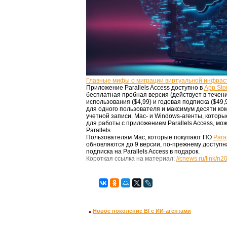
Главные мифы о миграции виртуальной инфрас
Приложение Parallels Access доступно в
App Sto
бесплатная пробная версия (действует в течени
использования ($4,99) и годовая подписка ($49
для одного пользователя и максимум десяти ко
учетной записи. Mac- и Windows-агенты, котор
для работы с приложением Parallels Access, мо
Parallels.
Пользователям Mac, которые покупают ПО
Para
обновляются до 9 версии, по-прежнему доступ
подписка на Parallels Access в подарок.
Короткая ссылка на материал:
//cnews.ru/link/n
Новое поколение BI с ИИ-агентами