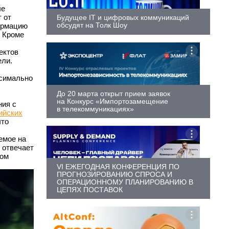
ые
 от
Будущее IT и цифровых коммуникаций
обсудят на Толк Шоу
ормацию
. Кроме
ектов
ели.
ксимально
До 20 марта открыт прием заявок
на Конкурс «Импортозамещение
ния с
в телекоммуникациях»
ийских
что
емое на
 отвечает
том
VI ЕЖЕГОДНАЯ КОНФЕРЕНЦИЯ ПО
ПРОГНОЗИРОВАНИЮ СПРОСА И
ОПЕРАЦИОННОМУ ПЛАНИРОВАНИЮ В
ЦЕПЯХ ПОСТАВОК