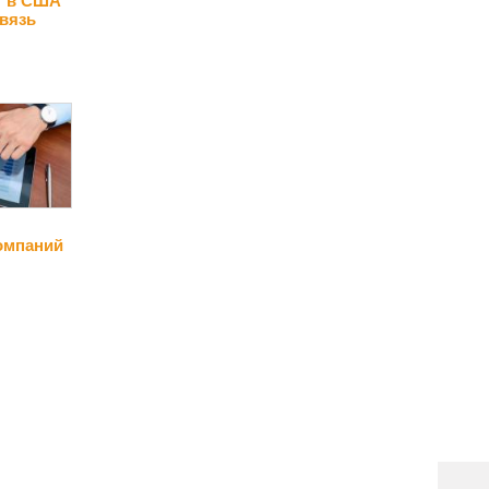
т в США
вязь
омпаний