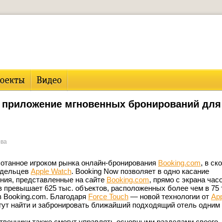
т приложение мгновенных бронирований для
ова
отанное игроком рынка онлайн-бронирования
Booking.com
, в ск
адельцев
Apple Watch
. Booking Now позволяет в одно касание
ния, представленные на сайте
Booking.com
, прямо с экрана часо
 превышает 625 тыс. объектов, расположенных более чем в 75 
в Booking.com. Благодаря
Force Touch
— новой технологии от
Ap
ут найти и забронировать ближайший подходящий отель одним
венники также смогут управлять основными разделами своего