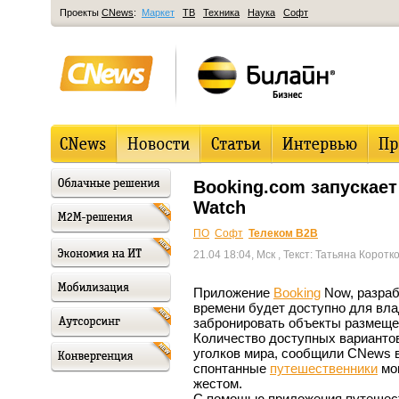
Проекты
CNews
:
Маркет
ТВ
Техника
Наука
Софт
Booking.com запускае
Watch
ПО
Софт
Телеком B2B
21.04 18:04, Мск
, Текст: Татьяна Коротк
Приложение
Booking
Now, разраб
времени будет доступно для вл
забронировать объекты размеще
Количество доступных вариантов
уголков мира, сообщили CNews 
спонтанные
путешественники
мог
жестом.
С помощью приложения путешест