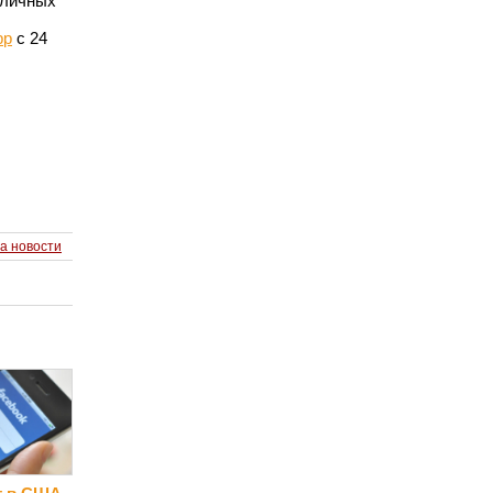
зличных
pp
с 24
а новости