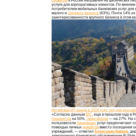
сервисов
в России направлен на физических лиц
услуги для корпоративных клиентов. По мнени
потребителем мобильных банковских услуг для 
малого и
среднего бизнеса
(63%). Почти 14% из
заинтересованности крупного бизнеса в этом к
Китайский ИТ-рынок в 2026 году: гид для россий
«Согласно данным
IDC
, еще в прошлом году в 
планшетов
на 50%,
смартфонов
— на 27%. На с
пользователи
банковских
услуг предпочитают с
помощью личных
девайсов
вместо посещения о
учреждений, — отметил
Александр Киреев
, ди
электронного банковского обслуживания R-Style