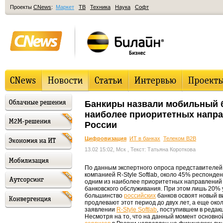
Проекты
CNews
:
Маркет
ТВ
Техника
Наука
Софт
Банкиры назвали мобильный б
наиболее приоритетных напра
России
Цифровизация
ИТ в банках
Телеком B2B
13.02 15:02, Мск
, Текст: Татьяна Короткова
По данным экспертного опроса представителей
компанией R-Style Softlab, около 45% респонде
одним из наиболее приоритетных направлений
банковского обслуживания. При этом лишь 20% у
большинство
российских
банков освоят новый в
продлевают этот период до двух лет, а еще окол
заявлении
R-Style Softlab
, поступившем в реда
Несмотря на то, что на данный момент основн