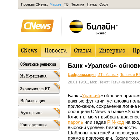
Проекты
CNews
:
Маркет
ТВ
Техника
Наука
Софт
Банк «Уралсиб» обнов
Цифровизация
ИТ в банках
Телеком B
28.01 19:01, Мск
, Текст: Татьяна Коротк
Банк «
Уралсиб
» обновил прилож
важные функции: установка поль
приложение, сохранение логина 
сообщили CNews в банке «Уралс
Клиенты могут выбрать два спо
пароль
или задав
PIN-код
на вхо
высокий уровень безопасности.
Шаблоны платежей и переводов п
прямо в приложении. Кроме того