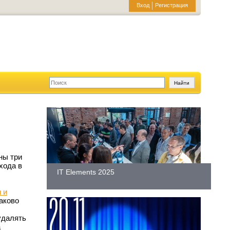
Вход
Регистрация
ны три
хода в
IT Elements 2025
,
 и
аково
удалять
а