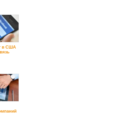
т в США
вязь
омпаний