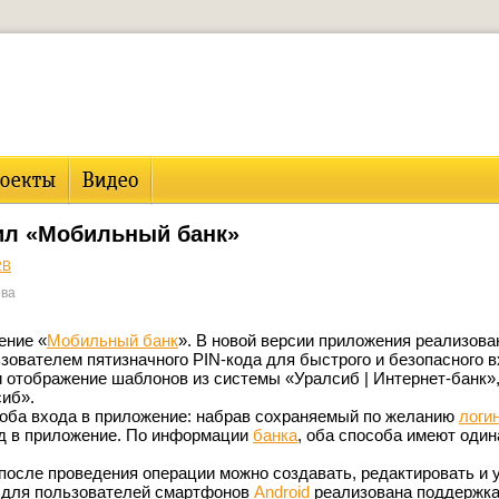
ил «Мобильный банк»
2B
ова
ение «
Мобильный банк
». В новой версии приложения реализова
зователем пятизначного PIN-кода для быстрого и безопасного в
и отображение шаблонов из системы «Уралсиб | Интернет-банк»
иб».
соба входа в приложение: набрав сохраняемый по желанию
логин
д в приложение. По информации
банка
, оба способа имеют один
осле проведения операции можно создавать, редактировать и 
, для пользователей смартфонов
Android
реализована поддержк