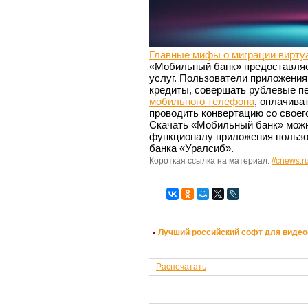
Главные мифы о миграции вирту
«Мобильный банк» предоставляе
услуг. Пользователи приложения
кредиты, совершать рублевые п
мобильного телефона
, оплачива
проводить конвертацию со свое
Скачать «Мобильный банк» мож
функционалу приложения пользо
банка «Уралсиб».
Короткая ссылка на материал:
//cnews.r
Лучший российский софт для видео
Распечатать