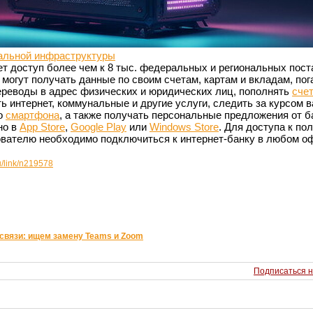
альной инфраструктуры
т доступ более чем к 8 тыс. федеральных и региональных пос
 могут получать данные по своим счетам, картам и вкладам, по
ереводы в адрес физических и юридических лиц, пополнять
сче
ть интернет, коммунальные и другие услуги, следить за курсом 
го
смартфона
, а также получать персональные предложения от б
но в
App Store
,
Google Play
или
Windows Store
. Для доступа к по
вателю необходимо подключиться к интернет-банку в любом о
u/link/n219578
связи: ищем замену Teams и Zoom
Подписаться н