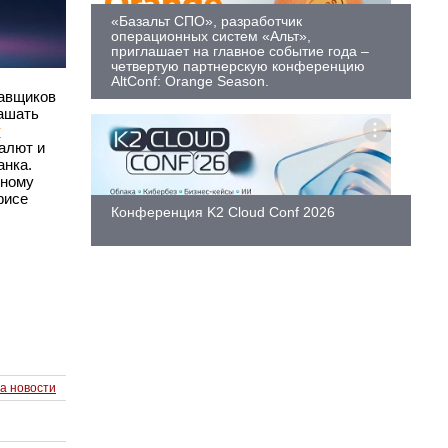
«Базальт СПО», разработчик
операционных систем «Альт»,
приглашает на главное событие года –
четвертую партнерскую конференцию
AltConf: Orange Season.
тавщиков
гашать
т
валют и
анка.
лному
фисе
Конференция K2 Cloud Conf 2026
а новости