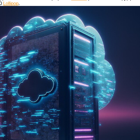
.0
Lollipop
.