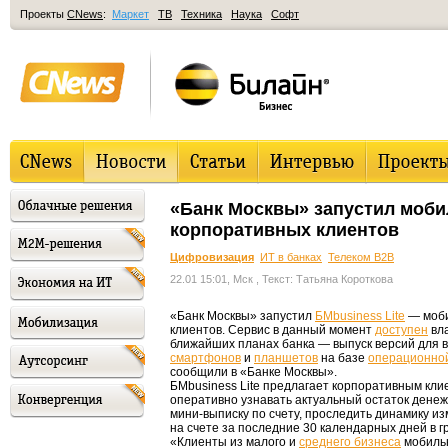
Проекты
CNews
:
Маркет
ТВ
Техника
Наука
Софт
«Банк Москвы» запустил моби
корпоративных клиентов
Цифровизация
ИТ в банках
Телеком B2B
22.01 15:01, Мск
, Текст: Татьяна Короткова
«Банк Москвы» запустил
БМbusiness Lite
— моби
клиентов. Сервис в данный момент
доступен
вл
ближайших планах банка — выпуск версий для 
смартфонов
и
планшетов
на базе
операционно
сообщили в «Банке Москвы».
БМbusiness Lite предлагает корпоративным кл
оперативно узнавать актуальный остаток денеж
мини-выписку по счету, проследить динамику и
на счете за последние 30 календарных дней в г
«Клиенты из малого и
среднего бизнеса
мобильн