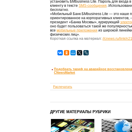
установить БМbusiness Lite. Пароль для входа 
клиенту в тексте
SMS-сообщения
. Использован
бесплатно.
«Мобильный Банк БМbusiness Lite — это наше 
ориентированное на корпоративных клиентов, 
президент «Банка Москвы», курирующий
электр
оно будет пользоваться такой же популярностью
все
мобильные приложения
из широкой линейки
физических лиц».
Короткая ссылка на материал:
//cnews.ru/link/n
Подобрать тариф на аварийное восстановлени
CNewsMarket
Распечатать
ДРУГИЕ МАТЕРИАЛЫ РУБРИКИ