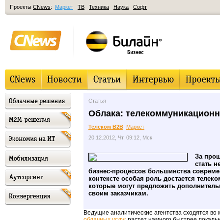
Проекты
CNews
:
Маркет
ТВ
Техника
Наука
Софт
Статья
Облака: телекоммуникационн
Телеком B2B
Маркет
20.12.2012, Чт, 09:12, Мск
За прош
стать 
бизнес-процессов большинства совреме
контексте особая роль достается теле
которые могут предложить дополнитель
своим заказчикам.
Ведущие аналитические агентства сходятся во 
облачных услуг
растет намного быстрее локальн