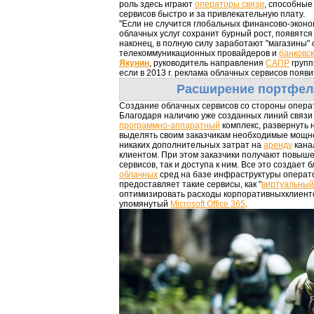
роль здесь играют
операторы связи
, способные
сервисов быстро и за привлекательную плату.
"Если не случится глобальных финансово-эконо
облачных услуг сохранит бурный рост, появятся 
наконец, в полную силу заработают "магазины"
телекоммуникационных провайдеров и
банковс
Якунин
, руководитель направления
САПР
груп
если в 2013 г. реклама облачных сервисов появи
Расширение портфел
Создание облачных сервисов со стороны опера
Благодаря наличию уже созданных линий связи
программно-аппаратный
комплекс, развернуть 
выделять своим заказчикам необходимые мощно
никаких дополнительных затрат на
аренду
кана
клиентом. При этом заказчики получают повыш
сервисов, так и доступа к ним. Все это создает
облачных
сред на базе инфраструктуры операто
предоставляет такие сервисы, как "
виртуальный
оптимизировать расходы корпоративныхклиенто
упомянутый
Microsoft Office 365
.