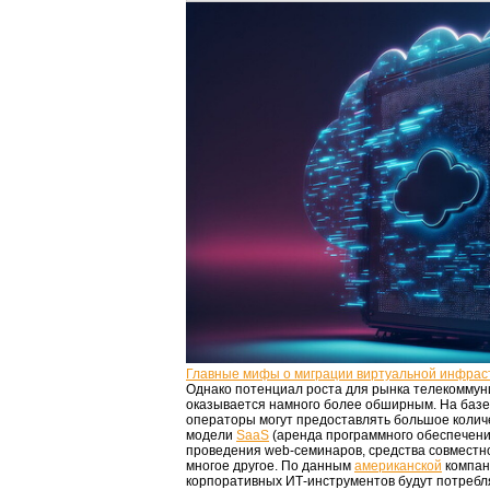
Главные мифы о миграции виртуальной инфрас
Однако потенциал роста для рынка телекоммун
оказывается намного более обширным. На базе
операторы могут предоставлять большое колич
модели
SaaS
(аренда программного обеспечени
проведения web-семинаров, средства совместн
многое другое. По данным
американской
компа
корпоративных ИТ-инструментов будут потребл