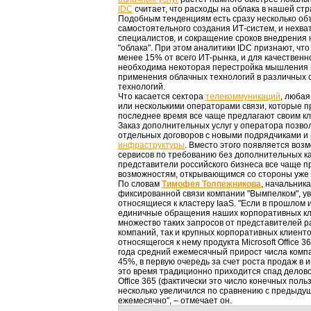
IDC
считает, что расходы на облака в нашей стра
Подобным тенденциям есть сразу несколько об
самостоятельного создания ИТ-систем, и нехв
специалистов, и сокращение сроков внедрения 
"облака". При этом аналитики IDC признают, чт
менее 15% от всего ИТ-рынка, и для качествен
необходима некоторая перестройка мышления 
применения облачных технологий в различных
технологий.
Что касается сектора
телекоммуникаций
, любая
или несколькими операторами связи, которые пр
последнее время все чаще предлагают своим к
Заказ дополнительных услуг у оператора позво
отдельных договоров с новыми подрядчиками и
инфраструктуры
. Вместо этого появляется во
сервисов по требованию без дополнительных к
представители российского бизнеса все чаще п
возможностям, открывающимся со стороны уже 
По словам
Тимофея Толпежникова
, начальника
фиксированной связи компании "Вымпелком", ув
относящиеся к кластеру IaaS. "Если в прошлом
единичные обращения наших корпоративных кл
множество таких запросов от представителей р
компаний, так и крупных корпоративных клиенто
относящегося к нему продукта Microsoft Office 3
года средний ежемесячный прирост числа компа
45%, в первую очередь за счет роста продаж в 
это время традиционно приходится спад делово
Office 365 (фактически это число конечных пол
несколько увеличился по сравнению с предыду
ежемесячно", – отмечает он.