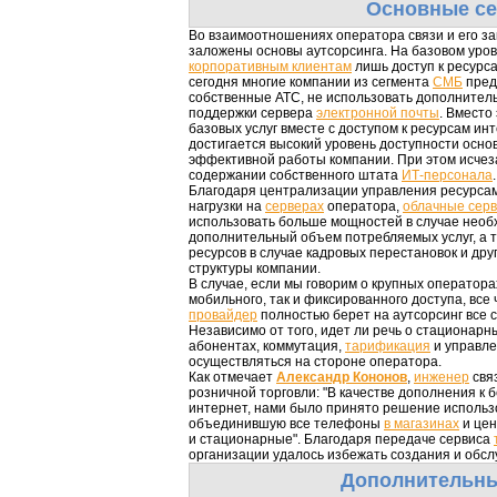
Основные с
Во взаимоотношениях оператора связи и его зак
заложены основы аутсорсинга. На базовом уро
корпоративным клиентам
лишь доступ к ресурса
сегодня многие компании из сегмента
СМБ
пред
собственные АТС, не использовать дополнител
поддержки сервера
электронной почты
. Вместо
базовых услуг вместе с доступом к ресурсам ин
достигается высокий уровень доступности осно
эффективной работы компании. При этом исчез
содержании собственного штата
ИТ-персонала
.
Благодаря централизации управления ресурса
нагрузки на
серверах
оператора,
облачные сер
использовать больше мощностей в случае необ
дополнительный объем потребляемых услуг, а 
ресурсов в случае кадровых перестановок и др
структуры компании.
В случае, если мы говорим о крупных оператор
мобильного, так и фиксированного доступа, все
провайдер
полностью берет на аутсорсинг все 
Независимо от того, идет ли речь о стационар
абонентах, коммутация,
тарификация
и управле
осуществляться на стороне оператора.
Как отмечает
Александр Кононов
,
инженер
связ
розничной торговли: "В качестве дополнения к 
интернет, нами было принято решение использо
объединившую все телефоны
в магазинах
и цен
и стационарные". Благодаря передаче сервиса
организации удалось избежать создания и обсл
Дополнительны