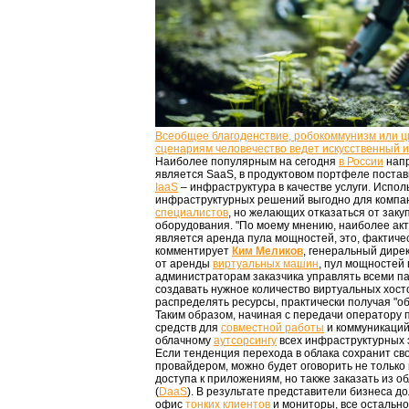
Всеобщее благоденствие, робокоммунизм или 
сценариям человечество ведет искусственный 
Наиболее популярным на сегодня
в России
напр
является SaaS, в продуктовом портфеле поста
IaaS
– инфраструктура в качестве услуги. Испо
инфраструктурных решений выгодно для компа
специалистов
, но желающих отказаться от зак
оборудования. "По моему мнению, наиболее а
является аренда пула мощностей, это, фактиче
комментирует
Ким Меликов
, генеральный дире
от аренды
виртуальных машин
, пул мощностей
администраторам заказчика управлять всеми п
создавать нужное количество виртуальных хосто
распределять ресурсы, практически получая "об
Таким образом, начиная с передачи оператору
средств для
совместной работы
и коммуникаций
облачному
аутсорсингу
всех инфраструктурных
Если тенденция перехода в облака сохранит сво
провайдером, можно будет оговорить не только 
доступа к приложениям, но также заказать из о
(
DaaS
). В результате представители бизнеса д
офис
тонких клиентов
и мониторы, все остальн