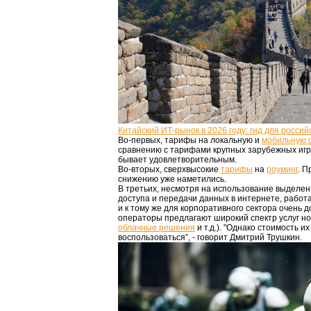
Китайский ИТ-рынок в 2026 году: гид для россий
Во-первых, тарифы на локальную и
мобильную 
сравнению с тарифами крупных зарубежных игрок
бывает удовлетворительным.
Во-вторых, сверхвысокие
тарифы
на
роуминг
. П
снижению уже наметились.
В третьих, несмотря на использование выделе
доступа и передачи данных в интернете, работа
и к тому же для корпоративного сектора очень д
операторы предлагают широкий спектр услуг н
облачные решения
и т.д.). "Однако стоимость и
воспользоваться”, - говорит Дмитрий Трушкин.