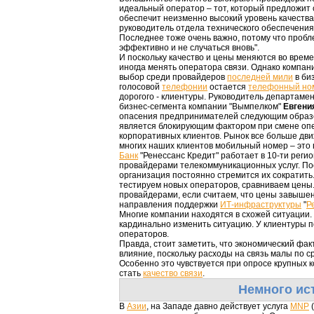
идеальный оператор – тот, который предложит с
обеспечит неизменно высокий уровень качества 
руководитель отдела технического обеспечения
Последнее тоже очень важно, потому что проб
эффективно и не случаться вновь".
И поскольку качество и цены меняются во врем
иногда менять оператора связи. Однако компании
выбор среди провайдеров
последней мили
в би
голосовой
телефонии
остается
телефонный но
дорогого - клиентуры. Руководитель департаме
бизнес-сегмента компании "Вымпелком"
Евгени
опасения предпринимателей следующим образо
является блокирующим фактором при смене опе
корпоративных клиентов. Рынок все больше дви
многих наших клиентов мобильный номер – это в
Банк
"Ренессанс Кредит" работает в 10-ти регио
провайдерами телекоммуникационных услуг. Пос
организация постоянно стремится их сократить
тестируем новых операторов, сравниваем цены
провайдерами, если считаем, что цены завышен
направления поддержки
ИТ-инфраструктуры
"
Р
Многие компании находятся в схожей ситуации
кардинально изменить ситуацию. У клиентуры 
операторов.
Правда, стоит заметить, что экономический фа
влияние, поскольку расходы на связь малы по 
Особенно это чувствуется при опросе крупных 
стать
качество связи
.
Немного ис
В
Азии
, на Западе давно действует услуга
MNP
(