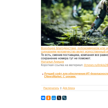
Всеобщее благоденствие, робокоммунизм или 
сценариям человечество ведет искусственный 
То есть, сменив поставщика, компания все равн
сохранение номера тут не поможет.
Наталья Анищук
Короткая ссылка на материал:
//cnews.ru/link/a2
Лучший софт для обеспечения ИТ-безопасност
CNewsMarket. С ценами.
Распечатать
Для блога