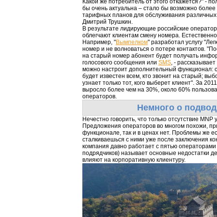
Какой же потребитель от этого откажется?" - по
бы очень актуальна – стало бы возможно более
тарифных планов для обслуживания различных к
Дмитрий Трушкин.
В результате лидирующие российские оператор
облегчают клиентам смену номера. Естественно
Например, "
Вымпелком
" разработал услугу "Лег
номер и не волноваться о потере контактов. "По
на старый номер абонент будет получать инфо
голосового сообщения или
SMS
, - рассказывает
можно настроит дополнительный функционал: 
будет известен всем, кто звонит на старый; в
узнает только тот, кого выберет клиент". За 201
выросло более чем на 30%, около 60% пользова
операторов.
Немного о подво
Нечестно говорить, что только отсутствие MNP
Предложения операторов во многом похожи, пр
функционале, так и в ценах нет. Проблемы же ес
сталкиваешься с ними уже после заключения ко
компания давно работает с пятью операторами 
подрядчиков) называет основные недостатки д
влияют на корпоративную клиентуру.