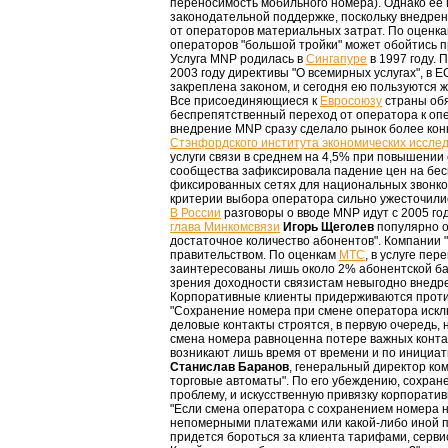
переносимость мобильного номера). Однако ее
законодательной поддержке, поскольку внедре
от операторов материальных затрат. По оценка
операторов "большой тройки" может обойтись п
Услуга MNP родилась в
Сингапуре
в 1997 году.
2003 году директивы "О всемирных услугах", в 
закреплена законом, и сегодня ею пользуются 
Все присоединяющиеся к
Евросоюзу
страны об
беспрепятственный переход от оператора к опе
внедрение MNP сразу сделало рынок более кон
Стэнфордского института экономических иссле
услуги связи в среднем на 4,5% при повышении 
сообщества зафиксировала падение цен на бес
фиксированных сетях для национальных звонков
критерии выбора оператора сильно ужесточилис
В России
разговоры о вводе MNP идут с 2005 год
глава Минкомсвязи
Игорь Щеголев
популярно о
достаточное количество абонентов". Компании
правительством. По оценкам
МТС
, в услуге пе
заинтересованы лишь около 2% абонентской баз
зрения доходности связистам невыгодно внедр
Корпоративные клиенты придерживаются проти
"Сохранение номера при смене оператора искл
деловые контакты строятся, в первую очередь,
смена номера равноценна потере важных контак
возникают лишь время от времени и по инициати
Станислав Баранов
, генеральный директор к
торговые автоматы". По его убеждению, сохран
проблему, и искусственную привязку корпоратив
"Если смена оператора с сохранением номера 
непомерными платежами или какой-либо иной п
придется бороться за клиента тарифами, серви