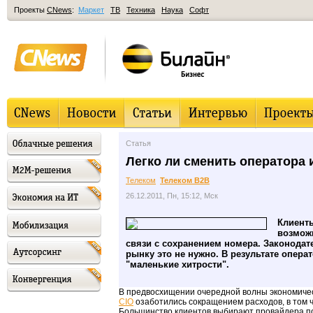
Проекты
CNews
:
Маркет
ТВ
Техника
Наука
Софт
Статья
Легко ли сменить оператора 
Телеком
Телеком B2B
26.12.2011, Пн, 15:12, Мск
Клиент
возмож
связи с сохранением номера. Законодат
рынку это не нужно. В результате опера
"маленькие хитрости".
В предвосхищении очередной волны экономиче
CIO
озаботились сокращением расходов, в том 
Большинство клиентов выбирают провайдера по 