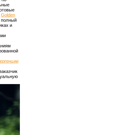
льные
готовые
а
Golden
ь полный
иках и
ами
аниям
рованной
ергенции
заказчик
туальную