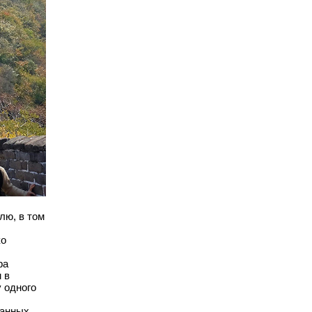
лю, в том
ко
ра
 в
 одного
данных.