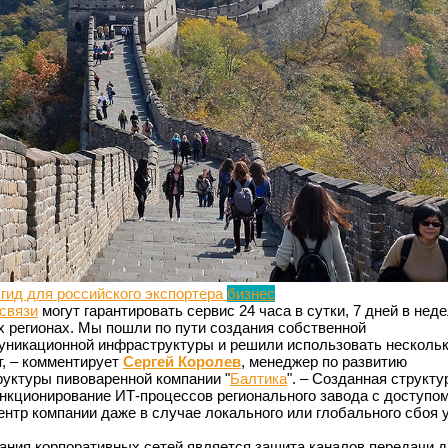
 гид для российского экспортера
бизнес
связи
могут гарантировать сервис 24 часа в сутки, 7 дней в неде
х регионах. Мы пошли по пути создания собственной
никационной инфраструктуры и решили использовать несколь
т, – комментирует
Сергей Королев
, менеджер по развитию
уктуры пивоваренной компании "
Балтика
". – Созданная структу
кционирование ИТ-процессов регионального завода с доступом
тр компании даже в случае локального или глобального сбоя у
ания корпоративных сетей является защита каналов передачи 