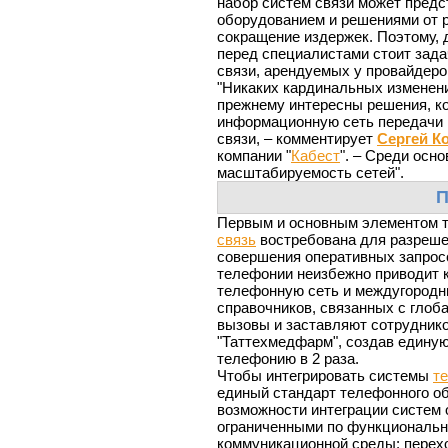
набор систем связи может предс
оборудованием и решениями от р
сокращение издержек. Поэтому,
перед специалистами стоит зада
связи, арендуемых у провайдеров
"Никаких кардинальных изменений
прежнему интересны решения, к
информационную сеть передачи 
связи, – комментирует
Сергей К
компании "
Кабест
". – Среди осн
масштабируемость сетей".
П
Первым и основным элементом т
связь
востребована для разрешен
совершения оперативных запрос
телефонии неизбежно приводит к
телефонную сеть и междугородни
справочников, связанных с глоб
вызовы и заставляют сотруднико
"Таттехмедфарм", создав единую
телефонию в 2 раза.
Чтобы интегрировать системы
т
единый стандарт телефонного об
возможности интеграции систем 
ограниченными по функционально
коммуникационной среды: перех