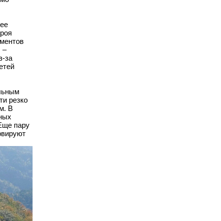
 ее
троя
ументов
, –
з-за
етей
альным
ти резко
м. В
ных
 Еще пару
рвируют