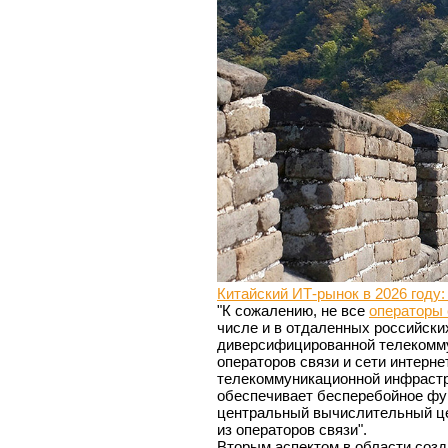
Китайский ИТ-рынок в 2026 году:
"К сожалению, не все
операторы 
числе и в отдаленных российски
диверсифицированной телекомму
операторов связи и сети интерне
телекоммуникационной инфрастр
обеспечивает бесперебойное фун
центральный вычислительный цен
из операторов связи".
Вторым аспектом в области созд