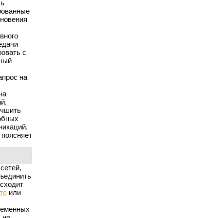
сь
рованные
кновения
вного
редачи
ровать с
сный
апрос на
на
й,
учшить
обных
никаций,
 поясняет
сетей,
бъединить
сходит
те
или
ременных
 но