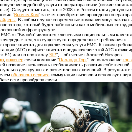
 получение подобной услуги от оператора связи (низкие капита
ные). Следует отметить, что с 2008 г. в России стали доступны 
ложил "
ВымпелКом
" за счет приобретения проводного оператор
вайдеры
. В любом случае современные компании могут заказат
 оператора, который будет заботиться как о мобильных сотрудн
телефонной инфраструктуре.
и FMC от "Билайн" являются ключевыми национальными клиент
ую очередь с тем, что существуют определенные требования к
 стороне клиента для подключения услуги FMC. К таким требов
танции (АТС) в офисе клиента и подключение этой АТС к фикси
ток Е1) или по протоколу
SIP
", – объясняет Алексей Назаров.
ов
,
инженер
связи компании "
Паллада Торг
", использование
конв
ей позволяет исключить необходимость развития собственной
ктуально для крупных и разветвленных компаний. В результате 
телем
облачного сервиса
коммутации вызовов и использует вир
базе сети провайдера связи.