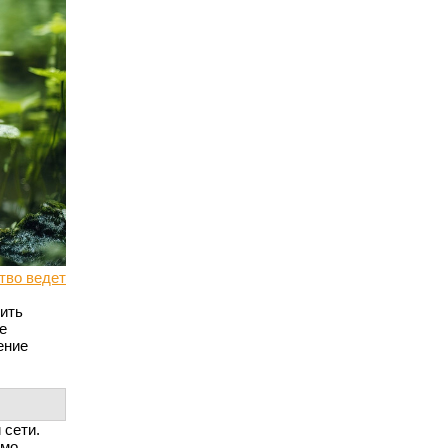
тво ведет
ить
е
ение
 сети.
имо