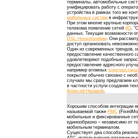
терминалы, автомобильные сист
унифицировать работу с операт
устройства в рамках того же кон
мобильных систем
в инфраструк
При этом многие крупные корпор
телекома появление сетей
4G
. 
данных. Текущие возможности о
DSL-технологиями
. Они рассмат
доступ организовать невозможно"
Один из современных трендов, о
предоставление качественного с
удовлетворяют подобные запросы
предоставление адресного улучш
например атомных
электростанц
покрытие обычно связано с нео
случаях мы сразу предлагаем к
в частности услуги создания тех
Алексей Назаров
.
Хорошим способом интеграции я
называемой также
FMC
(FixedMo
мобильные и фиксированные сет
единообразно – независимо от т
мобильным терминалом.
Существует два способа реали
АТС, использующих различные ка