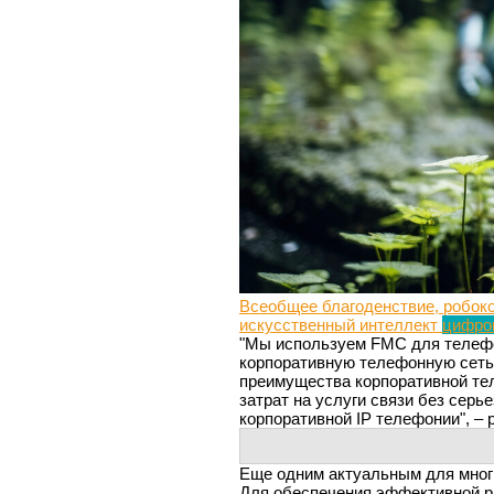
Всеобщее благоденствие, робок
искусственный интеллект
цифро
"Мы используем FMC для телефо
корпоративную телефонную сеть 
преимущества корпоративной тел
затрат на услуги связи без сер
корпоративной IP телефонии", –
Еще одним актуальным для многи
Для обеспечения эффективной р