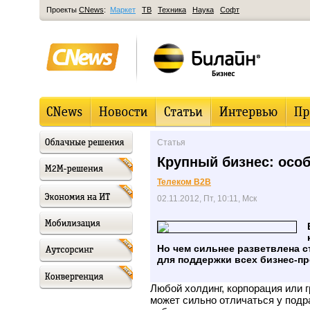
Проекты
CNews
:
Маркет
ТВ
Техника
Наука
Софт
Статья
Крупный бизнес: осо
Телеком B2B
02.11.2012, Пт, 10:11, Мск
Но чем сильнее разветвлена с
для поддержки всех бизнес-пр
Любой холдинг, корпорация или 
может сильно отличаться у подр