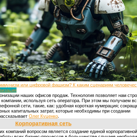
оммунизм или цифровой фашизм? К каким сценариям человечес
визация
низации наших офисов продаж. Технология позволяет нам стро
компании, используя сеть оператора. При этом мы получаем вс
ефонной сети, такие, как: удобная короткая нумерация; сокращ
ьезных капитальных затрат, которые необходимы при создании
 рассказывает
Олег Куценко
.
Корпоративная сеть
х компаний вопросом является создание единой корпоративной
аботы всех бизнес-процессов в большинстве случаев необход