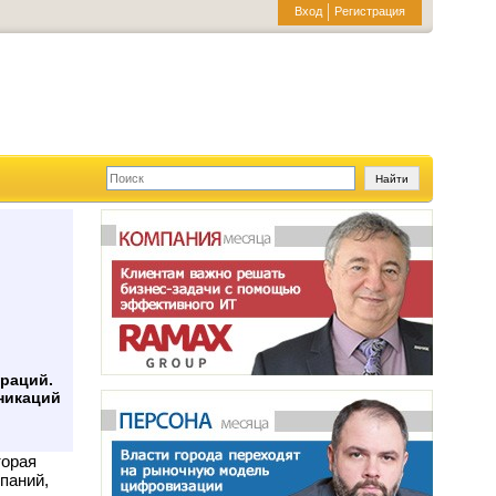
Вход
Регистрация
раций.
никаций
торая
паний,