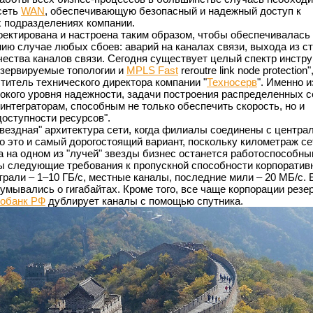
сеть
WAN
, обеспечивающую безопасный и надежный доступ к
х подразделениях компании.
оектирована и настроена таким образом, чтобы обеспечивалась
ию случае любых сбоев: аварий на каналах связи, выхода из с
чества каналов связи. Сегодня существует целый спектр инстр
резервируемые топологии и
MPLS Fast
reroutrе link node protection"
ститель технического директора компании "
Техносерв
". Именно и
кого уровня надежности, задачи построения распределенных с
интеграторам, способным не только обеспечить скорость, но и
доступности ресурсов".
вездная" архитектура сети, когда филиалы соединены с центр
 это и самый дорогостоящий вариант, поскольку километраж се
а на одном из "лучей" звезды бизнес останется работоспособны
ы следующие требования к пропускной способности корпоратив
трали – 1–10 ГБ/с, местные каналы, последние мили – 20 МБ/с.
думывались о гигабайтах. Кроме того, все чаще корпорации резе
обанк РФ
дублирует каналы с помощью спутника.