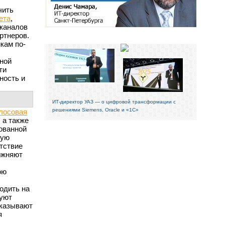
чить
ета
,
 каналов
ртнеров.
кам по-
ной
ти
ность и
ИТ-директор УАЗ — о цифровой трансформации с
решениями Siemens, Oracle и «1С»
лосовая
 а также
ованной
кую
тствие
ожняют
юю
одить на
вуют
оказывают
я