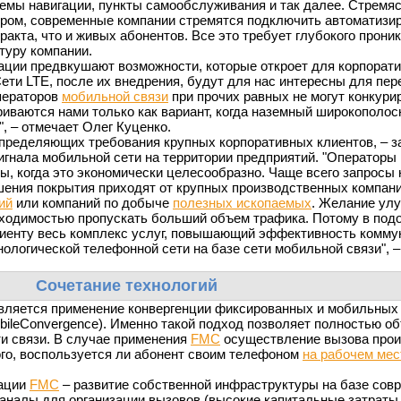
емы навигации, пункты самообслуживания и так далее. Стремя
ором, современные компании стремятся подключить автоматизи
тракта, что и живых абонентов. Все это требует глубокого прони
туру компании.
ации предвкушают возможности, которые откроет для корпорати
"Сети LTE, после их внедрения, будут для нас интересны для пе
ператоров
мобильной связи
при прочих равных не могут конкури
риваются нами только как вариант, когда наземный широкополо
, – отмечает Олег Куценко.
пределяющих требования крупных корпоративных клиентов, – з
игнала мобильной сети на территории предприятий. "Операторы
, когда это экономически целесообразно. Чаще всего запросы 
ения покрытия приходят от крупных производственных компани
ий
или компаний по добыче
полезных ископаемых
. Желание ул
бходимостью пропускать больший объем трафика. Потому в под
лиенту весь комплекс услуг, повышающий эффективность комму
нологической телефонной сети на базе сети мобильной связи", –
Сочетание технологий
вляется применение конвергенции фиксированных и мобильных 
bileConvergence). Именно такой подход позволяет полностью о
и связи. В случае применения
FMC
осуществление вызова прои
ого, воспользуется ли абонент своим телефоном
на рабочем мес
зации
FMC
– развитие собственной инфраструктуры на базе сов
налы для организации вызовов (высокие капитальные затраты,