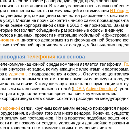
тавлять собой крайне разнородную среду, представленную
азличных поставщиков. В таких условиях очень сложно обеспе
 для повышения качества коммуникаций и оптимизации
ИТ-бюдж
ча унификации, сокращения количества разрозненных систем и
 услуг. Многие не прочь сократить число самих провайдеров-па
 на рынке корпоративной связи в 2012 г. не произошло. Заказчи
оторые позволяют объединить разрозненные офисы в единую
голоса и данных, провести интеграцию мобильной и фиксирован
оношенко
, директор департамента информационной безопаснос
овных требований, предъявляемых сегодня, я бы выделил надеж
роводная
телефония
как основа
елекоммуникационной среды компании является телефония.
Го
ия внутренних задач, коммуникации с клиентами и партнерами,
ов в
удаленные
подразделения и офисы. Отсутствие централиз
 дополнительным затратам, так как вызовы используют городс
е каналы связи. К тому же запутанные планы нумерации и отсу
альными каталогами пользователей (
LDAP
,
Active Directory
), усл
в тратить дополнительное время на поиск нужных коллег.
 корпоративную сеть связи, сократил расходы на междугородн
елефонной
связи, крупным компаниям нередко приходится перех
орудования, выбирая того или иного вендора. Конечно, сущест
от различных поставщиков. Но на практике подобные решения 
сти и не позволяют создать условия для дальнейшего развити
ода к конвергентным коммуникациям, внедрение систем