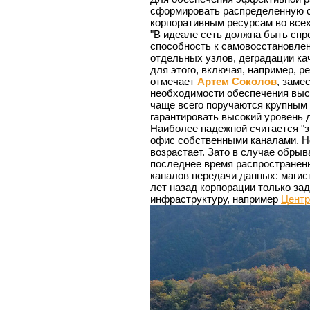
сформировать распределенную 
корпоративным ресурсам во все
"В идеале сеть должна быть спр
способность к самовосстановлен
отдельных узлов, деградации ка
для этого, включая, например, 
отмечает
Артем Соколов
, заме
необходимости обеспечения высо
чаще всего поручаются крупным 
гарантировать высокий уровень 
Наиболее надежной считается "з
офис собственными каналами. Но
возрастает. Зато в случае обрыв
последнее время распространен
каналов передачи данных: магис
лет назад корпорации только за
инфраструктуру, например
Центр