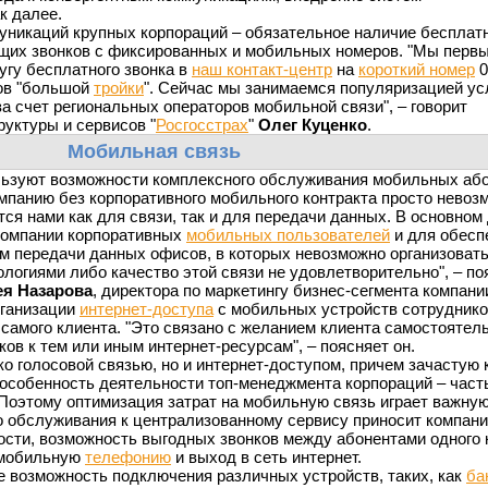
к далее.
уникаций крупных корпораций – обязательное наличие бесплат
щих звонков с фиксированных и мобильных номеров. "Мы перв
угу бесплатного звонка в
наш контакт-центр
на
короткий номер
0
ов "большой
тройки
". Сейчас мы занимаемся популяризацией ус
а счет региональных операторов мобильной связи", – говорит
уктуры и сервисов "
Росгосстрах
"
Олег Куценко
.
Мобильная связь
льзуют возможности комплексного обслуживания мобильных або
мпанию без корпоративного мобильного контракта просто невоз
ся нами как для связи, так и для передачи данных. В основном
 компании корпоративных
мобильных пользователей
и для обесп
 передачи данных офисов, в которых невозможно организовать
огиями либо качество этой связи не удовлетворительно", – по
ея Назарова
, директора по маркетингу бизнес-сегмента компани
организации
интернет-доступа
с мобильных устройств сотрудник
самого клиента. "Это связано с желанием клиента самостоятел
ов к тем или иным интернет-ресурсам", – поясняет он.
о голосовой связью, но и интернет-доступом, причем зачастую 
 особенность деятельности топ-менеджмента корпораций – част
. Поэтому оптимизация затрат на мобильную связь играет важную
о обслуживания к централизованному сервису приносит компан
сти, возможность выгодных звонков между абонентами одного 
а мобильную
телефонию
и выход в сеть интернет.
 возможность подключения различных устройств, таких, как
ба