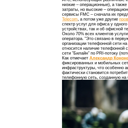
низкие – операционные), а также
затраты, но высокие – операцион
сервисы FMC – сначала их пред
Telecom
, а потом уже другие
про
спектр услуг для офиса у одного
устройствах, так и об офисной 
Около 70% всех клиентов услуг
оператора. "Это связано в перв
организации телефонной сети на
относится наличие телефонной с
сети "Билайн" по PRI-потоку (по
Как отмечает
Александр Конон
фиксированных и мобильных сет
инфраструктуры, что особенно а
фактически становится потреби
телефонную сеть, созданную на 