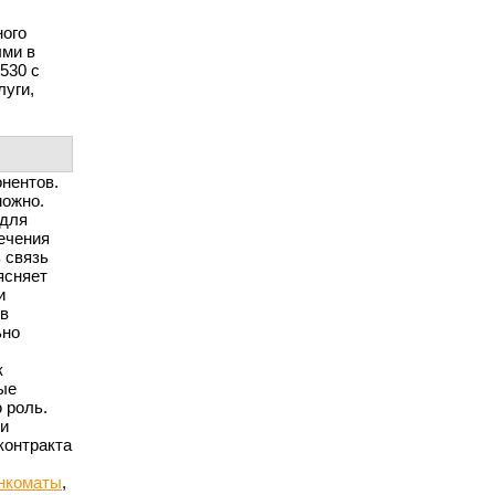
ного
ыми в
530 с
луги,
нентов.
можно.
 для
ечения
 связь
ясняет
и
ов
ьно
к
ые
 роль.
ии
контракта
нкоматы
,