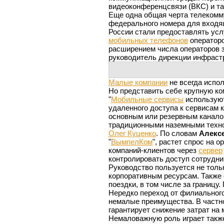
видеоконференцсвязи (ВКС) и та
Еще одна общая черта телекомм
федерального номера для входя
России стали предоставлять усл
мобильных телефонов
оператор
расширением числа операторов з
руководитель дирекции инфрастр
Малые компании
не всегда испо
Но представить себе крупную ко
"
Мобильные сервисы
используют
удаленного доступа к сервисам
основным или резервным каналом
традиционными наземными технол
Олег Куценко
. По словам
Алекс
"
ВымпелКом
", растет спрос на 
компаний-клиентов через
сервер
контролировать доступ сотрудник
Руководство пользуется не тольк
корпоративным ресурсам. Также
поездки, в том числе за границу
Нередко переход от филиальног
немалые преимущества. В частно
гарантирует снижение затрат н
Немаловажную роль играет также